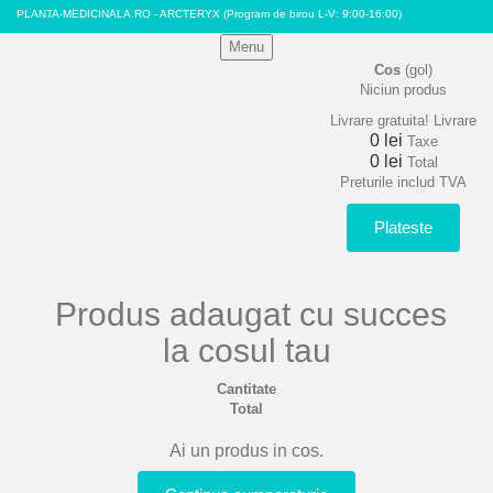
PLANTA-MEDICINALA.RO - ARCTERYX
(Program de birou L-V: 9:00-16:00)
Menu
Cos
(gol)
Niciun produs
Livrare gratuita!
Livrare
0 lei
Taxe
0 lei
Total
Preturile includ TVA
Plateste
Produs adaugat cu succes
la cosul tau
Cantitate
Total
Ai un produs in cos.