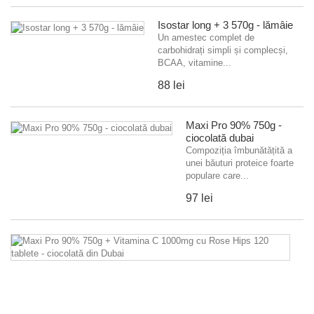
Isostar long + 3 570g - lămâie
Un amestec complet de
carbohidrați simpli și complecși,
BCAA, vitamine...
88 lei
Maxi Pro 90% 750g -
ciocolată dubai
Compoziția îmbunătățită a
unei băuturi proteice foarte
populare care...
97 lei
M
P
9
7
+
Vi
C