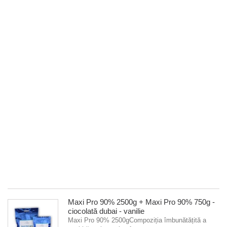
9
7
-
ci
du
-
c
să
Ma
Pr
9
25
îm
a
un
bă
pr
foa
26
Maxi Pro 90% 2500g + Maxi Pro 90% 750g -
ciocolată dubai - vanilie
Maxi Pro 90% 2500gCompoziția îmbunătățită a