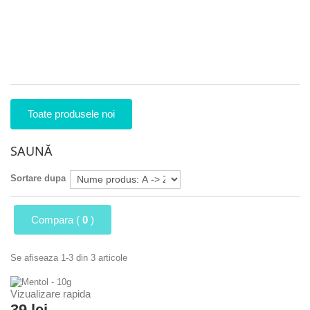
un
bă
pr
foa
26
Toate produsele noi
SAUNĂ
Sortare dupa
Compara (
0
)
Se afiseaza 1-3 din 3 articole
Vizualizare rapida
39 lei