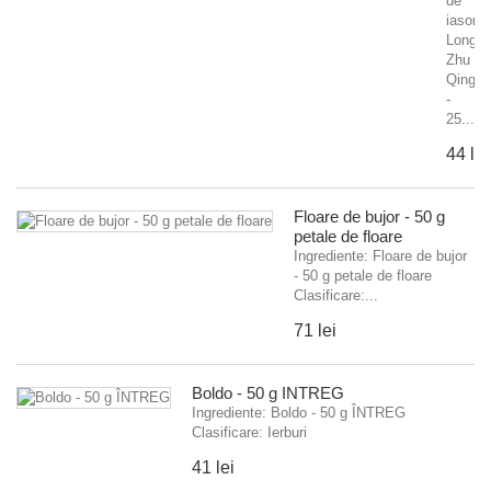
de
iasomi
Long
Zhu
Qings
-
25...
44 lei
Floare de bujor - 50 g
petale de floare
Ingrediente: Floare de bujor
- 50 g petale de floare
Clasificare:...
71 lei
Boldo - 50 g ÎNTREG
Ingrediente: Boldo - 50 g ÎNTREG
Clasificare: Ierburi
41 lei