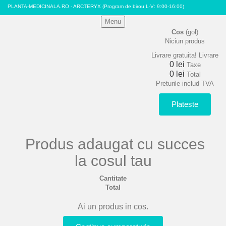
PLANTA-MEDICINALA.RO - ARCTERYX
(Program de birou L-V: 9:00-16:00)
Menu
Cos
(gol)
Niciun produs
Livrare gratuita!
Livrare
0 lei
Taxe
0 lei
Total
Preturile includ TVA
Plateste
Produs adaugat cu succes
la cosul tau
Cantitate
Total
Ai un produs in cos.