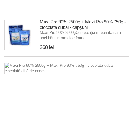
26
Maxi Pro 90% 2500g + Maxi Pro 90% 750g -
ciocolată dubai - căpșuni
Maxi Pro 90% 2500gCompoziția îmbunătățită a
unei băuturi proteice foarte...
268 lei
M
P
9
2
+
M
P
9
7
-
ci
du
-