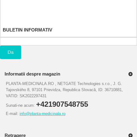
Adresele mele
Informatiile mele personale
Cupoanele mele
BULETIN INFORMATIV
Da
Informatii despre magazin
PLANTA-MEDICINALA.RO , NETGATE Technologies s.r.o., J. G.
Tajovského 8, 97101 Prievidza, Republica Slovacă, ID: 36710881,
VATID: SK2022297431
+421907548755
Sunati-ne acum:
E-mail:
info@planta-medicinala.ro
Retragere