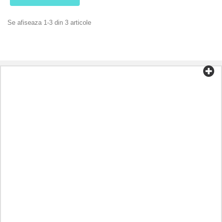
Se afiseaza 1-3 din 3 articole
Categorii
Ceai și cafea
Alimente organice
Cosmetice
Aromoterapie
Alimentație sănătoasă
Preparate în funcție de boală
Alt
Uleiuri
Capsule
Plante aromatice