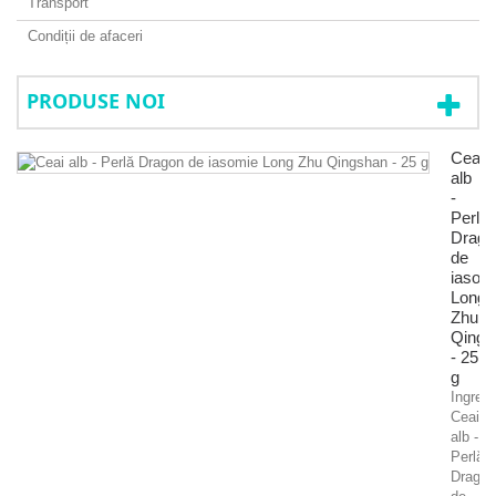
Transport
Condiții de afaceri
PRODUSE NOI
Ceai
alb
-
Perlă
Drago
de
iasom
Long
Zhu
Qings
- 25
g
Ingredi
Ceai
alb -
Perlă
Dragon