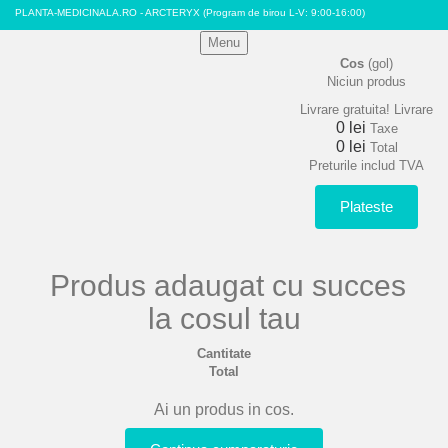
PLANTA-MEDICINALA.RO - ARCTERYX
(Program de birou L-V: 9:00-16:00)
Menu
Cos
(gol)
Niciun produs
Livrare gratuita!
Livrare
0 lei
Taxe
0 lei
Total
Preturile includ TVA
Plateste
Produs adaugat cu succes
la cosul tau
Cantitate
Total
Ai un produs in cos.