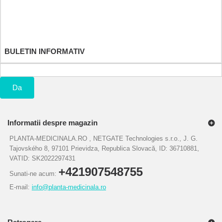
Adresele mele
Informatiile mele personale
Cupoanele mele
BULETIN INFORMATIV
Da
Informatii despre magazin
PLANTA-MEDICINALA.RO , NETGATE Technologies s.r.o., J. G.
Tajovského 8, 97101 Prievidza, Republica Slovacă, ID: 36710881,
VATID: SK2022297431
+421907548755
Sunati-ne acum:
E-mail:
info@planta-medicinala.ro