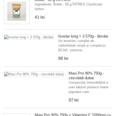
Ingrediente: Boldo - 50 g ÎNTREG Clasificare:
Ierburi
41 lei
Isostar long + 3 570g - lămâie
Un amestec complet de
carbohidrați simpli și complecși,
BCAA, vitamine...
88 lei
Maxi Pro 90% 750g -
ciocolată dubai
Compoziția îmbunătățită a
unei băuturi proteice foarte
populare care...
97 lei
Maxi Pro 90% 750g + Vitamina C 1000mg cu