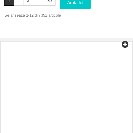
1
2
3
...
30
Arata tot
Se afiseaza 1-12 din 352 articole
Categorii
Ceai și cafea
Alimente organice
Cosmetice
Aromoterapie
Alimentație sănătoasă
Preparate în funcție de boală
Alt
Uleiuri
Capsule