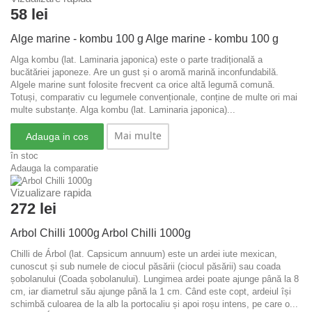
58 lei
Alge marine - kombu 100 g
Alge marine - kombu 100 g
Alga kombu (lat. Laminaria japonica) este o parte tradițională a
bucătăriei japoneze. Are un gust și o aromă marină inconfundabilă.
Algele marine sunt folosite frecvent ca orice altă legumă comună.
Totuși, comparativ cu legumele convenționale, conține de multe ori mai
multe substanțe.
Alga kombu (lat. Laminaria japonica)...
Mai multe
Adauga in cos
în stoc
Adauga la comparatie
Vizualizare rapida
272 lei
Arbol Chilli 1000g
Arbol Chilli 1000g
Chilli de Árbol (lat. Capsicum annuum) este un ardei iute mexican,
cunoscut și sub numele de ciocul păsării (ciocul păsării) sau coada
șobolanului (Coada șobolanului). Lungimea ardei poate ajunge până la 8
cm, iar diametrul său ajunge până la 1 cm. Când este copt, ardeiul își
schimbă culoarea de la alb la portocaliu și apoi roșu intens, pe care o...