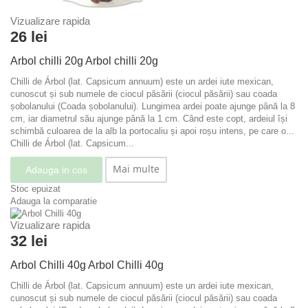
Vizualizare rapida
26 lei
Arbol chilli 20g
Arbol chilli 20g
Chilli de Árbol (lat. Capsicum annuum) este un ardei iute mexican,
cunoscut și sub numele de ciocul păsării (ciocul păsării) sau coada
șobolanului (Coada șobolanului). Lungimea ardei poate ajunge până la 8
cm, iar diametrul său ajunge până la 1 cm. Când este copt, ardeiul își
schimbă culoarea de la alb la portocaliu și apoi roșu intens, pe care o...
Chilli de Árbol (lat. Capsicum...
Mai multe
Adauga in cos
Stoc epuizat
Adauga la comparatie
Vizualizare rapida
32 lei
Arbol Chilli 40g
Arbol Chilli 40g
Chilli de Árbol (lat. Capsicum annuum) este un ardei iute mexican,
cunoscut și sub numele de ciocul păsării (ciocul păsării) sau coada