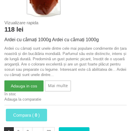
Vizualizare rapida
118 lei
Ardei cu cârnați 1000g
Ardei cu cârnați 1000g
Ardeii cu cârnați sunt unele dintre cele mai populare condimente din țara
noastră și din bucătăria mondială. Parfumul său este distinctiv, intens și
de lungă durată. Predomină un gust puternic picant, însoțit de o ușoară
aroganță. Are o colorare excelentă și are un gust foarte plăcut pentru
sosuri sau preparate cu legume. Interesant este că abilitatea de...
Ardeii
cu cârnați sunt unele dintre...
Mai multe
Adauga in cos
în stoc
Adauga la comparatie
Compara (
0
)