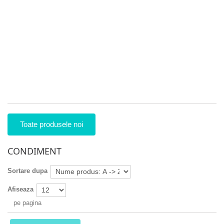
9
25
îm
a
un
bă
pr
foa
26
Toate produsele noi
CONDIMENT
Sortare dupa
Afiseaza
pe pagina