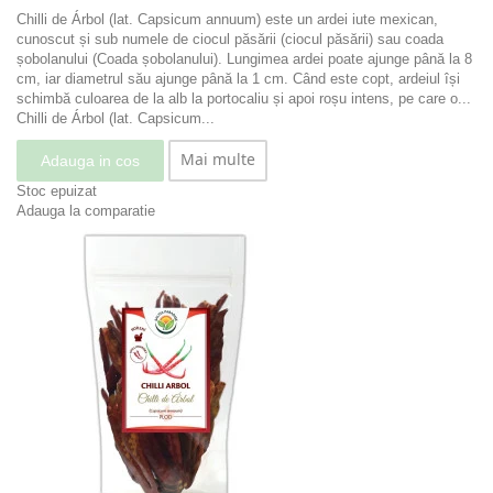
Chilli de Árbol (lat. Capsicum annuum) este un ardei iute mexican,
cunoscut și sub numele de ciocul păsării (ciocul păsării) sau coada
șobolanului (Coada șobolanului). Lungimea ardei poate ajunge până la 8
cm, iar diametrul său ajunge până la 1 cm. Când este copt, ardeiul își
schimbă culoarea de la alb la portocaliu și apoi roșu intens, pe care o...
Chilli de Árbol (lat. Capsicum...
Mai multe
Adauga in cos
Stoc epuizat
Adauga la comparatie