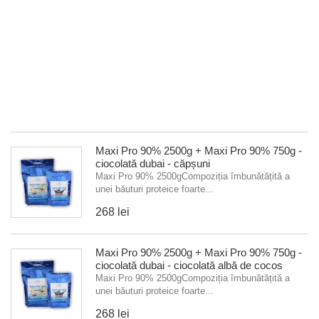
25
îm
a
un
bă
pr
foa
26
Maxi Pro 90% 2500g + Maxi Pro 90% 750g -
ciocolată dubai - căpșuni
Maxi Pro 90% 2500gCompoziția îmbunătățită a
unei băuturi proteice foarte...
268 lei
Maxi Pro 90% 2500g + Maxi Pro 90% 750g -
ciocolată dubai - ciocolată albă de cocos
Maxi Pro 90% 2500gCompoziția îmbunătățită a
unei băuturi proteice foarte...
268 lei