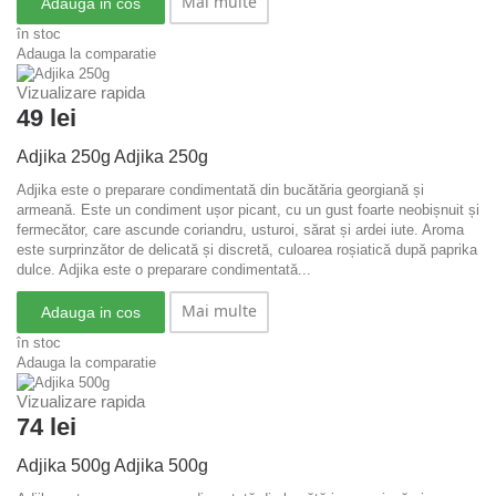
Mai multe
Adauga in cos
în stoc
Adauga la comparatie
Vizualizare rapida
49 lei
Adjika 250g
Adjika 250g
Adjika este o preparare condimentată din bucătăria georgiană și
armeană. Este un condiment ușor picant, cu un gust foarte neobișnuit și
fermecător, care ascunde coriandru, usturoi, sărat și ardei iute. Aroma
este surprinzător de delicată și discretă, culoarea roșiatică după paprika
dulce.
Adjika este o preparare condimentată...
Mai multe
Adauga in cos
în stoc
Adauga la comparatie
Vizualizare rapida
74 lei
Adjika 500g
Adjika 500g