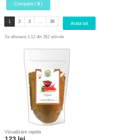
Compara (
0
)
1
2
3
...
30
Arata tot
Se afiseaza 1-12 din 352 articole
Vizualizare rapida
123 lei