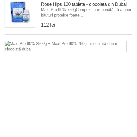
Rose Hips 120 tablete - ciocolată din Dubai
Maxi Pro 90% 750gCompoziția îmbunătățită a unei
băuturi proteice foarte...
112 lei
M
P
9
2
+
M
P
9
7
-
ci
du
-
ci
du
Ma
Pr
9