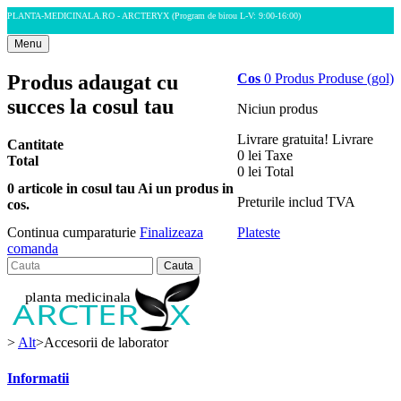
PLANTA-MEDICINALA.RO - ARCTERYX
(Program de birou L-V: 9:00-16:00)
Menu
Produs adaugat cu
Cos
0
Produs
Produse
(gol)
succes la cosul tau
Niciun produs
Livrare gratuita!
Livrare
Cantitate
0 lei
Taxe
Total
0 lei
Total
0
articole in cosul tau
Ai un produs in
Preturile includ TVA
cos.
Plateste
Continua cumparaturie
Finalizeaza
comanda
Cauta
>
Alt
>
Accesorii de laborator
Informatii