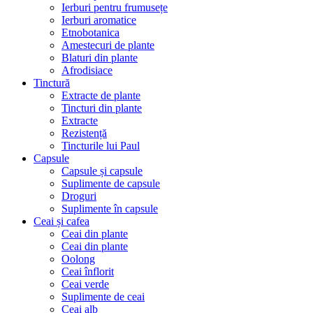
Ierburi pentru frumusețe
Ierburi aromatice
Etnobotanica
Amestecuri de plante
Blaturi din plante
Afrodisiace
Tinctură
Extracte de plante
Tincturi din plante
Extracte
Rezistență
Tincturile lui Paul
Capsule
Capsule și capsule
Suplimente de capsule
Droguri
Suplimente în capsule
Ceai și cafea
Ceai din plante
Ceai din plante
Oolong
Ceai înflorit
Ceai verde
Suplimente de ceai
Ceai alb