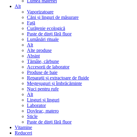
Lumea materiei
Alt
Vaporizatoare
Căni și linguri de măsurare
Față
Curățenie ecologică
Paste de dinți fără fluor
Lumânări rituale
Alt
Alte produse
Absint
Tămâie, cărbune
Accesorii de laborator
Produse de baie
Reparații și extractoare de fluide
Meșteșuguri și îmbrăcăminte
Nuci pentru rufe
Alt
Linguri și linguri
Laborator
Dovleac, matero
Sticle
Paste de dinți fără fluor
Vitamine
Reduceri