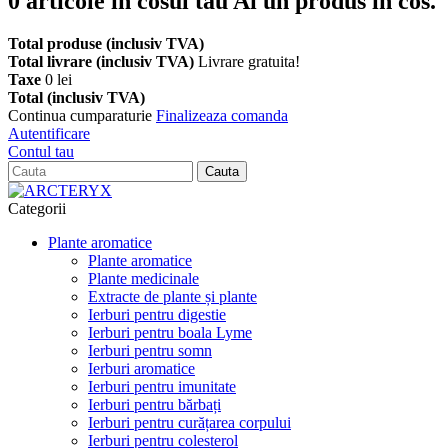
0
articole in cosul tau
Ai un produs in cos.
Total produse (inclusiv TVA)
Total livrare (inclusiv TVA)
Livrare gratuita!
Taxe
0 lei
Total (inclusiv TVA)
Continua cumparaturie
Finalizeaza comanda
Autentificare
Contul tau
Cauta
Categorii
Plante aromatice
Plante aromatice
Plante medicinale
Extracte de plante și plante
Ierburi pentru digestie
Ierburi pentru boala Lyme
Ierburi pentru somn
Ierburi aromatice
Ierburi pentru imunitate
Ierburi pentru bărbați
Ierburi pentru curățarea corpului
Ierburi pentru colesterol