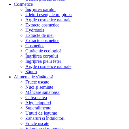
Cosmetice
Îngrijirea părului
Uleiuri esențiale în jojoba
Argile cosmetice naturale
Extracte cosmetice
Hydrosols
Extracte de ulei
Extracte cosmetice
Cosmetice
Curățenie ecologică
Îngrijirea corpului
Îngrijirea pielii feței
Argile cosmetice naturale
Săpun
Alimentație sănătoasă
Fructe uscate
Nuci și semințe
Mâncare sănătoasă
Cafea-cafea
Alge, ciuperci
Superalimente
Unturi de legume
Zaharuri și îndulcitori
Fructe uscate
Vitamine și minerale