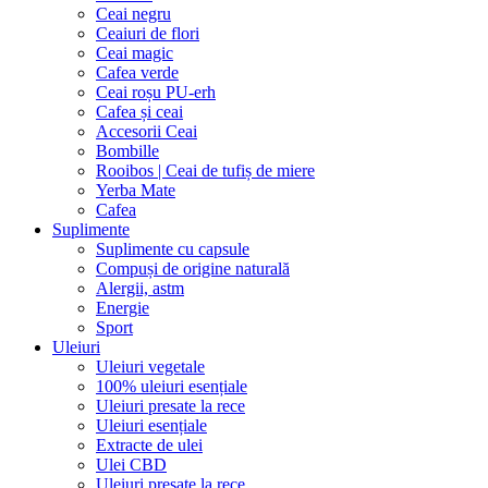
Ceai negru
Ceaiuri de flori
Ceai magic
Cafea verde
Ceai roșu PU-erh
Cafea și ceai
Accesorii Ceai
Bombille
Rooibos | Ceai de tufiș de miere
Yerba Mate
Cafea
Suplimente
Suplimente cu capsule
Compuși de origine naturală
Alergii, astm
Energie
Sport
Uleiuri
Uleiuri vegetale
100% uleiuri esențiale
Uleiuri presate la rece
Uleiuri esențiale
Extracte de ulei
Ulei CBD
Uleiuri presate la rece