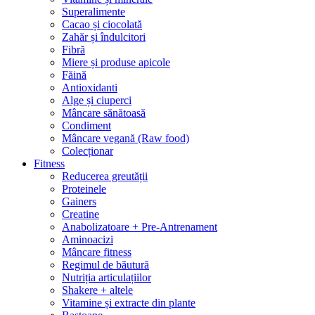
Superalimente
Cacao și ciocolată
Zahăr și îndulcitori
Fibră
Miere și produse apicole
Făină
Antioxidanti
Alge și ciuperci
Mâncare sănătoasă
Condiment
Mâncare vegană (Raw food)
Colecționar
Fitness
Reducerea greutății
Proteinele
Gainers
Creatine
Anabolizatoare + Pre-Antrenament
Aminoacizi
Mâncare fitness
Regimul de băutură
Nutriția articulațiilor
Shakere + altele
Vitamine și extracte din plante