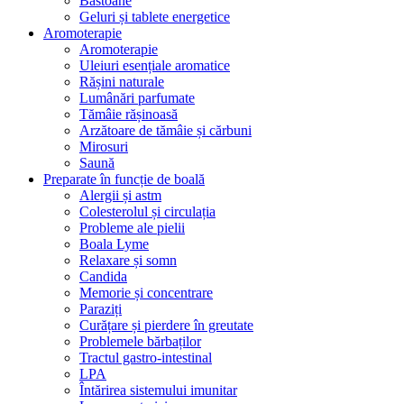
Bastoane
Geluri și tablete energetice
Aromoterapie
Aromoterapie
Uleiuri esențiale aromatice
Rășini naturale
Lumânări parfumate
Tămâie rășinoasă
Arzătoare de tămâie și cărbuni
Mirosuri
Saună
Preparate în funcție de boală
Alergii și astm
Colesterolul și circulația
Probleme ale pielii
Boala Lyme
Relaxare și somn
Candida
Memorie și concentrare
Paraziți
Curățare și pierdere în greutate
Problemele bărbaților
Tractul gastro-intestinal
LPA
Întărirea sistemului imunitar