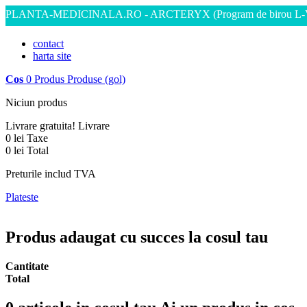
PLANTA-MEDICINALA.RO - ARCTERYX
(Program de birou L-
contact
harta site
Cos
0
Produs
Produse
(gol)
Niciun produs
Livrare gratuita!
Livrare
0 lei
Taxe
0 lei
Total
Preturile includ TVA
Plateste
Produs adaugat cu succes la cosul tau
Cantitate
Total