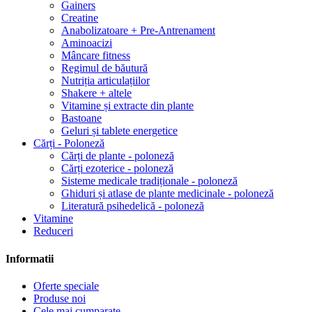
Gainers
Creatine
Anabolizatoare + Pre-Antrenament
Aminoacizi
Mâncare fitness
Regimul de băutură
Nutriția articulațiilor
Shakere + altele
Vitamine și extracte din plante
Bastoane
Geluri și tablete energetice
Cărți - Poloneză
Cărți de plante - poloneză
Cărți ezoterice - poloneză
Sisteme medicale tradiționale - poloneză
Ghiduri și atlase de plante medicinale - poloneză
Literatură psihedelică - poloneză
Vitamine
Reduceri
Informatii
Oferte speciale
Produse noi
Cele mai cumparate