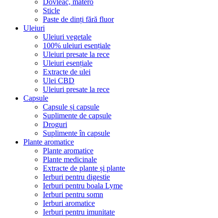
Dovleac, matero
Sticle
Paste de dinți fără fluor
Uleiuri
Uleiuri vegetale
100% uleiuri esențiale
Uleiuri presate la rece
Uleiuri esențiale
Extracte de ulei
Ulei CBD
Uleiuri presate la rece
Capsule
Capsule și capsule
Suplimente de capsule
Droguri
Suplimente în capsule
Plante aromatice
Plante aromatice
Plante medicinale
Extracte de plante și plante
Ierburi pentru digestie
Ierburi pentru boala Lyme
Ierburi pentru somn
Ierburi aromatice
Ierburi pentru imunitate