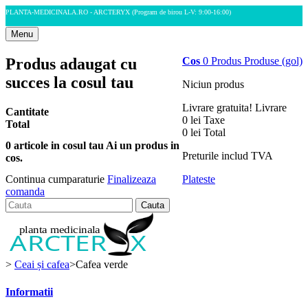
PLANTA-MEDICINALA.RO - ARCTERYX
(Program de birou L-V: 9:00-16:00)
Menu
Produs adaugat cu
Cos
0
Produs
Produse
(gol)
succes la cosul tau
Niciun produs
Livrare gratuita!
Livrare
Cantitate
0 lei
Taxe
Total
0 lei
Total
0
articole in cosul tau
Ai un produs in
Preturile includ TVA
cos.
Plateste
Continua cumparaturie
Finalizeaza
comanda
Cauta
>
Ceai și cafea
>
Cafea verde
Informatii