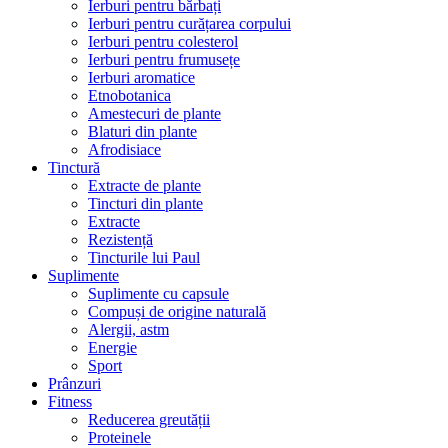
Ierburi pentru bărbați
Ierburi pentru curățarea corpului
Ierburi pentru colesterol
Ierburi pentru frumusețe
Ierburi aromatice
Etnobotanica
Amestecuri de plante
Blaturi din plante
Afrodisiace
Tinctură
Extracte de plante
Tincturi din plante
Extracte
Rezistență
Tincturile lui Paul
Suplimente
Suplimente cu capsule
Compuși de origine naturală
Alergii, astm
Energie
Sport
Prânzuri
Fitness
Reducerea greutății
Proteinele