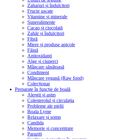
Zaharuri și îndulcitori
Fructe uscate
Vitamine și minerale
Superalimente
Cacao și ciocolată
Zahăr și îndulcitori
Fibră
Miere și produse apicole
Făină
Antioxidanti
Alge și ciuperci
Mâncare sănătoasă
Condiment
Mâncare vegană (Raw food)
Colecționar
Preparate în funcție de boală
Alergii și astm
Colesterolul și circulația
Probleme ale pielii
Boala Lyme
Relaxare și somn
Candida
Memorie și concentrare
Paraziți