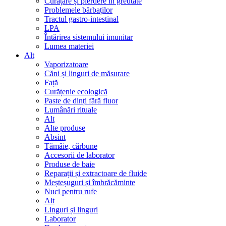
Curățare și pierdere în greutate
Problemele bărbaților
Tractul gastro-intestinal
LPA
Întărirea sistemului imunitar
Lumea materiei
Alt
Vaporizatoare
Căni și linguri de măsurare
Față
Curățenie ecologică
Paste de dinți fără fluor
Lumânări rituale
Alt
Alte produse
Absint
Tămâie, cărbune
Accesorii de laborator
Produse de baie
Reparații și extractoare de fluide
Meșteșuguri și îmbrăcăminte
Nuci pentru rufe
Alt
Linguri și linguri
Laborator