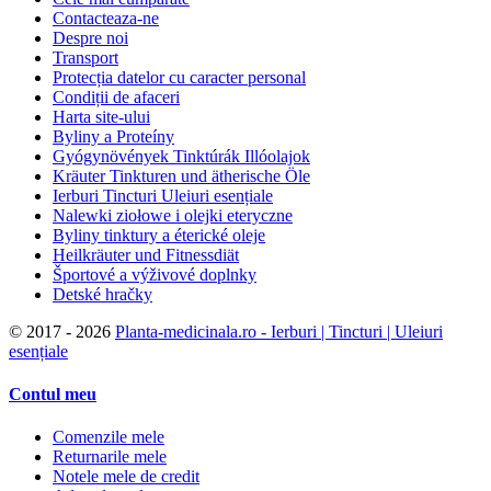
Contacteaza-ne
Despre noi
Transport
Protecția datelor cu caracter personal
Condiții de afaceri
Harta site-ului
Byliny a Proteíny
Gyógynövények Tinktúrák Illóolajok
Kräuter Tinkturen und ätherische Öle
Ierburi Tincturi Uleiuri esențiale
Nalewki ziołowe i olejki eteryczne
Byliny tinktury a éterické oleje
Heilkräuter und Fitnessdiät
Športové a výživové doplnky
Detské hračky
©
2017 - 2026
Planta-medicinala.ro - Ierburi | Tincturi | Uleiuri
esențiale
Contul meu
Comenzile mele
Returnarile mele
Notele mele de credit