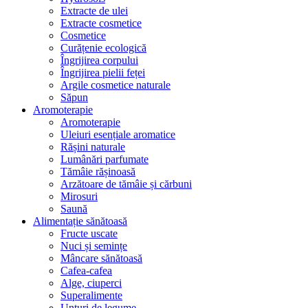
Extracte de ulei
Extracte cosmetice
Cosmetice
Curățenie ecologică
Îngrijirea corpului
Îngrijirea pielii feței
Argile cosmetice naturale
Săpun
Aromoterapie
Aromoterapie
Uleiuri esențiale aromatice
Rășini naturale
Lumânări parfumate
Tămâie rășinoasă
Arzătoare de tămâie și cărbuni
Mirosuri
Saună
Alimentație sănătoasă
Fructe uscate
Nuci și semințe
Mâncare sănătoasă
Cafea-cafea
Alge, ciuperci
Superalimente
Unturi de legume