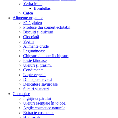
Yerba Mate
Bombillas
Cafea
Alimente organice
Fără gluten
Produse din comerț echitabil
Biscuiți și dulciuri
Ciocolată
Vegan
Alimente crude
Leguminoase
Chipsuri de muesli chipsuri
Paste făinoase
Uleiuri și grăsimi
Condimente
Lapte vegetal
Din lapte de vacă
Delicatese savuroase
Sucuri și sucuri
Cosmetice
Îngrijirea părului
Uleiuri esențiale în jojoba
Argile cosmetice naturale
Extracte cosmetice
Hydrosols