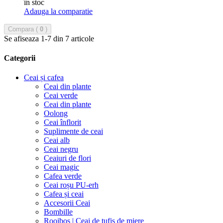
în stoc
Adauga la comparatie
Compara (
0
)
Se afiseaza 1-7 din 7 articole
Categorii
Ceai și cafea
Ceai din plante
Ceai verde
Ceai din plante
Oolong
Ceai înflorit
Suplimente de ceai
Ceai alb
Ceai negru
Ceaiuri de flori
Ceai magic
Cafea verde
Ceai roșu PU-erh
Cafea și ceai
Accesorii Ceai
Bombille
Rooibos | Ceai de tufiș de miere