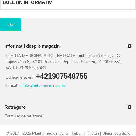
BULETIN INFORMATIV
Da
Informatii despre magazin
PLANTA-MEDICINALA.RO , NETGATE Technologies s.r.o., J. G.
Tajovského 8, 97101 Prievidza, Republica Slovacă, ID: 36710881,
VATID: SK2022297431
+421907548755
Sunati-ne acum:
E-mail:
info@planta-medicinala.ro
Retragere
Formular de retragere
©
2017 - 2026
Planta-medicinala.ro - Ierburi | Tincturi | Uleiuri esențiale