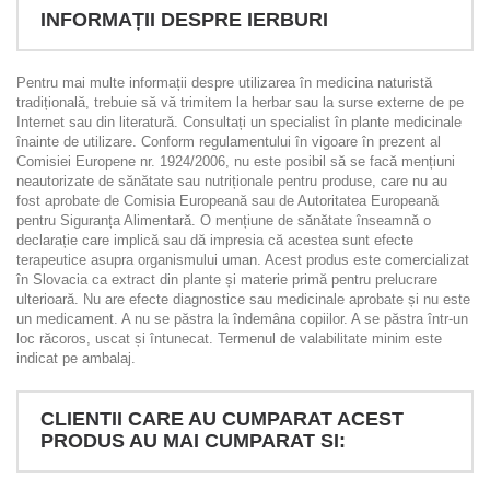
INFORMAȚII DESPRE IERBURI
Pentru mai multe informații despre utilizarea în medicina naturistă
tradițională, trebuie să vă trimitem la herbar sau la surse externe de pe
Internet sau din literatură. Consultați un specialist în plante medicinale
înainte de utilizare. Conform regulamentului în vigoare în prezent al
Comisiei Europene nr. 1924/2006, nu este posibil să se facă mențiuni
neautorizate de sănătate sau nutriționale pentru produse, care nu au
fost aprobate de Comisia Europeană sau de Autoritatea Europeană
pentru Siguranța Alimentară. O mențiune de sănătate înseamnă o
declarație care implică sau dă impresia că acestea sunt efecte
terapeutice asupra organismului uman. Acest produs este comercializat
în Slovacia ca extract din plante și materie primă pentru prelucrare
ulterioară. Nu are efecte diagnostice sau medicinale aprobate și nu este
un medicament. A nu se păstra la îndemâna copiilor. A se păstra într-un
loc răcoros, uscat și întunecat. Termenul de valabilitate minim este
indicat pe ambalaj.
CLIENTII CARE AU CUMPARAT ACEST
PRODUS AU MAI CUMPARAT SI: