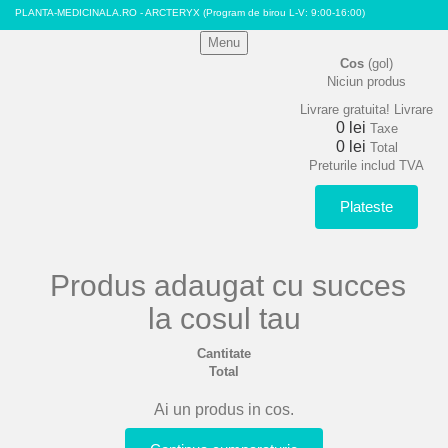
PLANTA-MEDICINALA.RO - ARCTERYX
(Program de birou L-V: 9:00-16:00)
Menu
Cos
(gol)
Niciun produs
Livrare gratuita!
Livrare
0 lei
Taxe
0 lei
Total
Preturile includ TVA
Plateste
Produs adaugat cu succes
la cosul tau
Cantitate
Total
Ai un produs in cos.