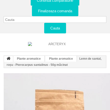
Continua cumparaturie
Finalizeaza comanda
Cauta
Plante aromatice
Plante aromatice
Lemn de santal,
roșu - Pterocarpus santalinus - 50g măcinat