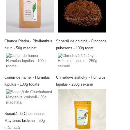
Chanca Piedra - Phyllanthus
Scoarță de chinină - Cinchona
niruri - 50g măcinat
pubesens - 100g tocat
Conuri de hamei - Humulus
Chmeľové šištičky - Humulus
lupulus - 100g tocate
lupulus - 250g sekané
Scoarță de Chuchuhuasi -
Maytenus krukovii - 50g
măcinată