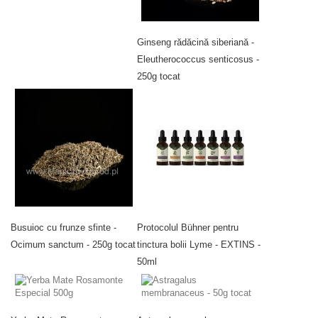
Ginseng rădăcină siberiană -
Eleutherococcus senticosus -
250g tocat
Busuioc cu frunze sfinte -
Protocolul Bühner pentru
Ocimum sanctum - 250g tocat
tinctura bolii Lyme - EXTINS -
50ml