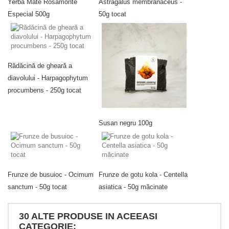
Yerba Mate Rosamonte
Astragalus membranaceus -
Especial 500g
50g tocat
Rădăcină de gheară a
diavolului - Harpagophytum
procumbens - 250g tocat
Susan negru 100g
Frunze de busuioc - Ocimum
Frunze de gotu kola - Centella
sanctum - 50g tocat
asiatica - 50g măcinate
30 ALTE PRODUSE IN ACEEASI
CATEGORIE: