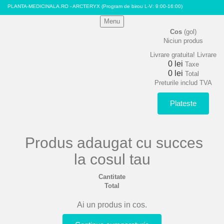
PLANTA-MEDICINALA.RO - ARCTERYX
(Program de birou L-V: 9:00-16:00)
Menu
Cos
(gol)
Niciun produs
Livrare gratuita!
Livrare
0 lei
Taxe
0 lei
Total
Preturile includ TVA
Plateste
Produs adaugat cu succes
la cosul tau
Cantitate
Total
Ai un produs in cos.