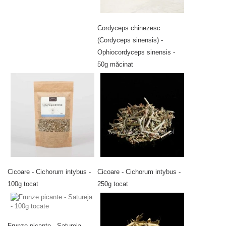
Cordyceps chinezesc
(Cordyceps sinensis) -
Ophiocordyceps sinensis -
50g măcinat
Cicoare - Cichorum intybus -
Cicoare - Cichorum intybus -
100g tocat
250g tocat
Frunze picante - Satureja -