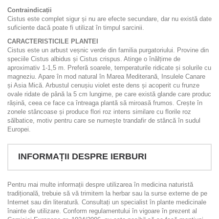
Contraindicații
Cistus este complet sigur și nu are efecte secundare, dar nu există date
suficiente dacă poate fi utilizat în timpul sarcinii.
CARACTERISTICILE PLANTEI
Cistus este un arbust veșnic verde din familia purgatoriului. Provine din
speciile Cistus albidus și Cistus crispus. Atinge o înălțime de
aproximativ 1-1,5 m. Preferă soarele, temperaturile ridicate și solurile cu
magneziu. Apare în mod natural în Marea Mediterană, Insulele Canare
și Asia Mică. Arbustul cenușiu violet este dens și acoperit cu frunze
ovale ridate de până la 5 cm lungime, pe care există glande care produc
rășină, ceea ce face ca întreaga plantă să miroasă frumos. Crește în
zonele stâncoase și produce flori roz intens similare cu florile roz
sălbatice, motiv pentru care se numește trandafir de stâncă în sudul
Europei.
INFORMAȚII DESPRE IERBURI
Pentru mai multe informații despre utilizarea în medicina naturistă
tradițională, trebuie să vă trimitem la herbar sau la surse externe de pe
Internet sau din literatură. Consultați un specialist în plante medicinale
înainte de utilizare. Conform regulamentului în vigoare în prezent al