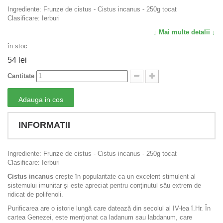
Ingrediente: Frunze de cistus - Cistus incanus - 250g tocat
Clasificare: Ierburi
↓ Mai multe detalii ↓
în stoc
54 lei
Cantitate
Adauga in cos
INFORMATII
Ingrediente: Frunze de cistus - Cistus incanus - 250g tocat
Clasificare: Ierburi
Cistus incanus
crește în popularitate ca un excelent stimulent al
sistemului imunitar și este apreciat pentru conținutul său extrem de
ridicat de polifenoli.
Purificarea are o istorie lungă care datează din secolul al IV-lea î.Hr. În
cartea Genezei, este menționat ca ladanum sau labdanum, care