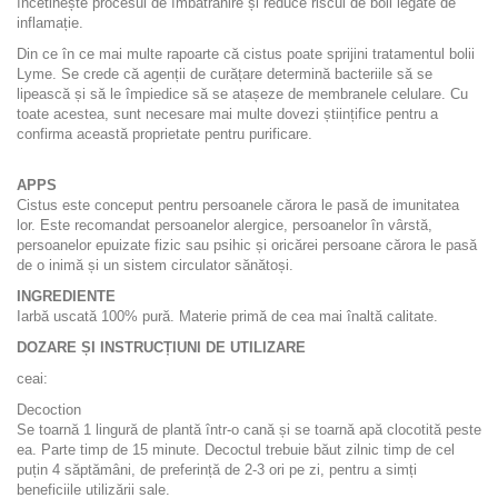
încetinește procesul de îmbătrânire și reduce riscul de boli legate de
inflamație.
Din ce în ce mai multe rapoarte că cistus poate sprijini tratamentul bolii
Lyme. Se crede că agenții de curățare determină bacteriile să se
lipească și să le împiedice să se atașeze de membranele celulare. Cu
toate acestea, sunt necesare mai multe dovezi științifice pentru a
confirma această proprietate pentru purificare.
APPS
Cistus este conceput pentru persoanele cărora le pasă de imunitatea
lor. Este recomandat persoanelor alergice, persoanelor în vârstă,
persoanelor epuizate fizic sau psihic și oricărei persoane cărora le pasă
de o inimă și un sistem circulator sănătoși.
INGREDIENTE
Iarbă uscată 100% pură. Materie primă de cea mai înaltă calitate.
DOZARE ȘI INSTRUCȚIUNI DE UTILIZARE
ceai:
Decoction
Se toarnă 1 lingură de plantă într-o cană și se toarnă apă clocotită peste
ea. Parte timp de 15 minute. Decoctul trebuie băut zilnic timp de cel
puțin 4 săptămâni, de preferință de 2-3 ori pe zi, pentru a simți
beneficiile utilizării sale.