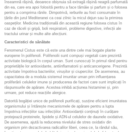
înseamnă rășină, deoarece obișnuia să extragă rășină neagră parfumată
din ea, care era apoi folosită pentru a face tămâie și parfum și o folosea
pentru a comprima rănile. Dimpotrivă, ierburile au fost consumate în
țările din jurul Mediteranei ca ceai zilnic la micul dejun sau la primirea
oaspeților. Medicina tradițională din această regiune folosea cistus în
caz de răceli și gripă, boli respiratorii, probleme digestive, infecții ale
tractului urinar și multe alte afecțiuni.
Caracteristici de sănătate
Fenomenul Cistus este că este una dintre cele mai bogate plante
europene în polifenoli. Polifenolii sunt compuși vegetali care prezintă
activitate biologică în corpul uman. Sunt cunoscuți în primul rând pentru
proprietățile lor antioxidante, antiinflamatorii și anticancerigene. Prezintă
activitate împotriva bacteriilor, virușilor și ciupercilor. De asemenea, au
capacitatea de a modula sistemul imunitar uman prin influențarea
proliferării celulelor imune și producerea de factori care sunt implicați în
răspunsurile de apărare. Acestea inhibă acțiunea histaminei și, prin
urmare, pot reduce reacțiile alergice.
Datorită bogăției unice de polifenoli purificați, susține eficient imunitatea
organismului și întărește mecanismele de apărare pentru a lupta
împotriva infecțiilor sau infecțiilor. Antioxidanții conținuți în curățare
protejează proteinele, lipidele și ADN-ul celulelor de daunele oxidative.
De asemenea, ajută la reducerea nivelului de stres oxidativ din
organism prin dezactivarea radicalilor liberi, ceea ce, la rândul său,