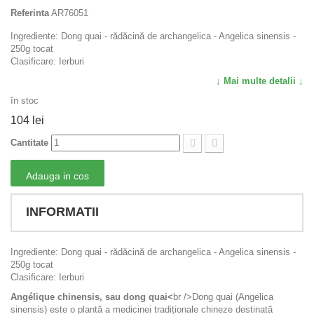
Referinta
AR76051
Ingrediente: Dong quai - rădăcină de archangelica - Angelica sinensis -
250g tocat
Clasificare: Ierburi
↓ Mai multe detalii ↓
în stoc
104 lei
Cantitate
Adauga in cos
INFORMATII
Ingrediente: Dong quai - rădăcină de archangelica - Angelica sinensis -
250g tocat
Clasificare: Ierburi
Angélique chinensis, sau dong quai<
br />Dong quai (Angelica
sinensis) este o plantă a medicinei tradiționale chineze destinată