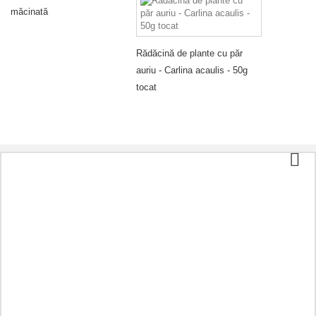
măcinată
Rădăcină de plante cu păr
auriu - Carlina acaulis - 50g
tocat
Categorii
Ceai și cafea
Alimente organice
Cosmetice
Aromoterapie
Alimentație sănătoasă
Preparate în funcție de boală
Alt