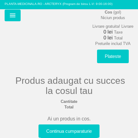
PLANTA-MEDICINALA.RO - ARCTERYX
(Program de birou L-V: 9:00-16:00)
Cos
(gol)
Niciun produs
Menu
Livrare gratuita!
Livrare
0 lei
Taxe
0 lei
Total
Preturile includ TVA
Plateste
Produs adaugat cu succes
la cosul tau
Cantitate
Total
Ai un produs in cos.
Continua cumparaturie