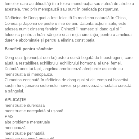
femeilor care au dificultăți în a tolera menstruația sau suferă de atrofie a
acesteia, trec prin menopauză sau sunt în perioada postpartum.
Rădăcina de Dong quai a fost folosită în medicina naturală în China,
Coreea și Japonia de peste o mie de ani. Datorită acțiunii sale, este
adesea numit ginseng feminin. Chinezii îl numesc și dang gui și îl
folosesc pentru a hrăni sângele și a-i regla circulația, pentru a ameliora
durerile abdominale și pentru a elimina constipația.
Beneficii pentru sănătate:
Dong quai (pronunțat don ke) este o sursă bogată de fitoestrogeni, care
ajută la restabilirea echilibrului echilibrului hormonal al unei femei.
Datorită acestui fapt, angelica ameliorează afecțiunile asociate cu
menstruația și menopauza.
Cumarina conținută în rădăcina de dong quai și alți compuși bioactivi
susțin funcționarea sistemului nervos și promovează circulația corectă
a sângelui.
APLICAȚIE
menstruație dureroasă
menstruație neregulată și ușoară
PMS
alte probleme menstruale
menopauză
menstruație perinatală
tensiune nervoasă crescută