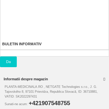
Comenzile mele
Returnarile mele
Notele mele de credit
Adresele mele
Informatiile mele personale
Cupoanele mele
BULETIN INFORMATIV
Da
Informatii despre magazin
PLANTA-MEDICINALA.RO , NETGATE Technologies s.r.o., J. G.
Tajovského 8, 97101 Prievidza, Republica Slovacă, ID: 36710881,
VATID: SK2022297431
+421907548755
Sunati-ne acum: