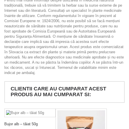
Pentru mai multe informații despre utilizarea în medicina naturistă
tradițională, trebuie să vă trimitem la herbar sau la surse externe de pe
Internet sau din literatură. Consultați un specialist în plante medicinale
înainte de utilizare. Conform regulamentului în vigoare în prezent al
Comisiei Europene nr. 1924/2006, nu este posibil să se facă mențiuni
neautorizate de sănătate sau nutriționale pentru produse, care nu au
fost aprobate de Comisia Europeană sau de Autoritatea Europeană
pentru Siguranța Alimentară. O mențiune de sănătate înseamnă o
declarație care implică sau dă impresia că acestea sunt efecte
terapeutice asupra organismului uman. Acest produs este comercializat
în Slovacia ca extract din plante și materie primă pentru prelucrare
ulterioară. Nu are efecte diagnostice sau medicinale aprobate și nu este
un medicament. A nu se păstra la îndemâna copiilor. A se păstra într-un
loc răcoros, uscat și întunecat. Termenul de valabilitate minim este
indicat pe ambalaj.
CLIENTII CARE AU CUMPARAT ACEST
PRODUS AU MAI CUMPARAT SI:
Bujor alb – tăiat 50g