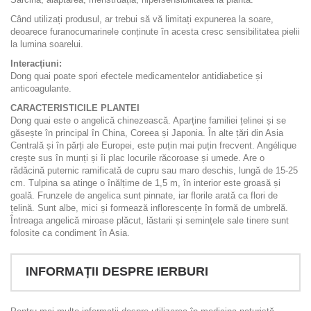
Când utilizați produsul, ar trebui să vă limitați expunerea la soare,
deoarece furanocumarinele conținute în acesta cresc sensibilitatea pielii
la lumina soarelui.
Interacțiuni:
Dong quai poate spori efectele medicamentelor antidiabetice și
anticoagulante.
CARACTERISTICILE PLANTEI
Dong quai este o angelică chinezească. Aparține familiei țelinei și se
găsește în principal în China, Coreea și Japonia. În alte țări din Asia
Centrală și în părți ale Europei, este puțin mai puțin frecvent. Angélique
crește sus în munți și îi plac locurile răcoroase și umede. Are o
rădăcină puternic ramificată de cupru sau maro deschis, lungă de 15-25
cm. Tulpina sa atinge o înălțime de 1,5 m, în interior este groasă și
goală. Frunzele de angelica sunt pinnate, iar florile arată ca flori de
țelină. Sunt albe, mici și formează inflorescențe în formă de umbrelă.
Întreaga angelică miroase plăcut, lăstarii și semințele sale tinere sunt
folosite ca condiment în Asia.
INFORMAȚII DESPRE IERBURI