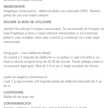
INGREDIENTE
Angélique chinezească - rădăcină tăiată sau măcinată 100%. Materie
primă de cea mai înaltă calitate!
DOZARE ȘI MOD DE UTILIZARE
atenție! Nu utilizați în timpul menstruației. Se recomandă să începeți să
luați Angélique a doua zi după sfârșitul menstruației și să continuați
până în ziua ovulației. Apoi luați o pauză și continuați să o luați după
menstruație.
Dong guai – ceai (rădăcină tăiată):
Se toarnă 1-2 lingurițe de rădăcină cu un pahar cu apă clocotită și se
lasă la infuzat acoperit timp de 20-30 de minute. Puteți adăuga miere și
scorțișoară după gust. Bea de 2-3 ori pe zi după un pahar de infuzie.
pudră de angelică chinezească:
Luați 1 g (aproximativ 1/4 linguriță plată) de rădăcină măcinată de 3 ori
pe zi.
COOPERARE
Rădăcină de bujor alb.
CONTRAINDICAȚII
Sarcina, alăptarea, menstruația, hipersensibilitatea la plantă.