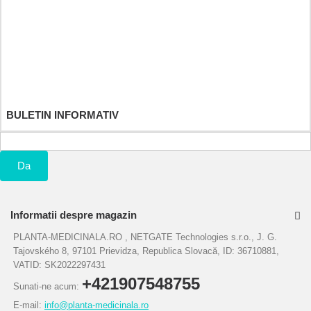
Returnarile mele
Notele mele de credit
Adresele mele
Informatiile mele personale
Cupoanele mele
BULETIN INFORMATIV
Da
Informatii despre magazin
PLANTA-MEDICINALA.RO , NETGATE Technologies s.r.o., J. G.
Tajovského 8, 97101 Prievidza, Republica Slovacă, ID: 36710881,
VATID: SK2022297431
+421907548755
Sunati-ne acum:
E-mail:
info@planta-medicinala.ro