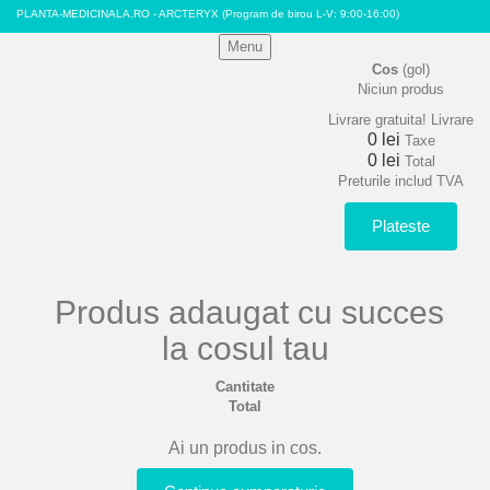
PLANTA-MEDICINALA.RO - ARCTERYX
(Program de birou L-V: 9:00-16:00)
Menu
Cos
(gol)
Niciun produs
Livrare gratuita!
Livrare
0 lei
Taxe
0 lei
Total
Preturile includ TVA
Plateste
Produs adaugat cu succes
la cosul tau
Cantitate
Total
Ai un produs in cos.