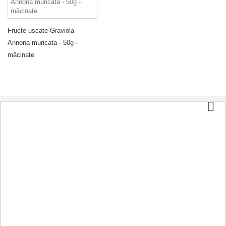
Fructe uscate Graviola -
Annona muricata - 50g -
măcinate
Categorii
Ceai și cafea
Alimente organice
Cosmetice
Aromoterapie
Alimentație sănătoasă
Preparate în funcție de boală
Alt