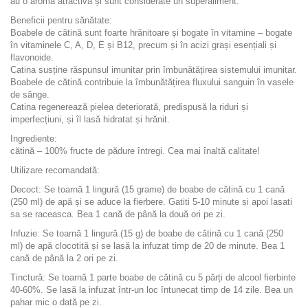
au o aromă atractivă și sunt considerate un superaliment.
Beneficii pentru sănătate:
Boabele de cătină sunt foarte hrănitoare și bogate în vitamine – bogate
în vitaminele C, A, D, E și B12, precum și în acizi grași esențiali și
flavonoide.
Catina susține răspunsul imunitar prin îmbunătățirea sistemului imunitar.
Boabele de cătină contribuie la îmbunătățirea fluxului sanguin în vasele
de sânge.
Catina regenerează pielea deteriorată, predispusă la riduri și
imperfecțiuni, și îl lasă hidratat și hrănit.
Ingrediente:
cătină – 100% fructe de pădure întregi. Cea mai înaltă calitate!
Utilizare recomandată:
Decoct: Se toarnă 1 lingură (15 grame) de boabe de cătină cu 1 cană
(250 ml) de apă și se aduce la fierbere. Gatiti 5-10 minute si apoi lasati
sa se raceasca. Bea 1 cană de până la două ori pe zi.
Infuzie: Se toarnă 1 lingură (15 g) de boabe de cătină cu 1 cană (250
ml) de apă clocotită și se lasă la infuzat timp de 20 de minute. Bea 1
cană de până la 2 ori pe zi.
Tinctură: Se toarnă 1 parte boabe de cătină cu 5 părți de alcool fierbinte
40-60%. Se lasă la infuzat într-un loc întunecat timp de 14 zile. Bea un
pahar mic o dată pe zi.