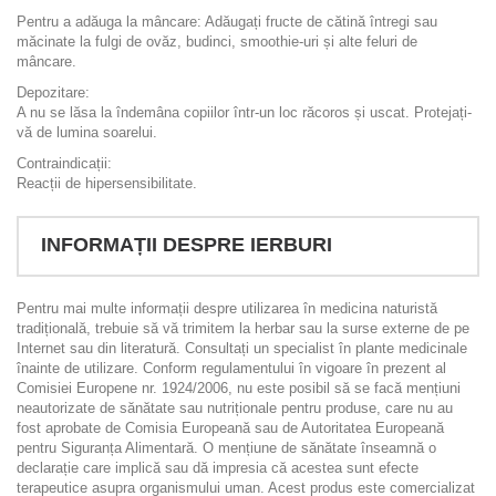
Pentru a adăuga la mâncare: Adăugați fructe de cătină întregi sau
măcinate la fulgi de ovăz, budinci, smoothie-uri și alte feluri de
mâncare.
Depozitare:
A nu se lăsa la îndemâna copiilor într-un loc răcoros și uscat. Protejați-
vă de lumina soarelui.
Contraindicații:
Reacții de hipersensibilitate.
INFORMAȚII DESPRE IERBURI
Pentru mai multe informații despre utilizarea în medicina naturistă
tradițională, trebuie să vă trimitem la herbar sau la surse externe de pe
Internet sau din literatură. Consultați un specialist în plante medicinale
înainte de utilizare. Conform regulamentului în vigoare în prezent al
Comisiei Europene nr. 1924/2006, nu este posibil să se facă mențiuni
neautorizate de sănătate sau nutriționale pentru produse, care nu au
fost aprobate de Comisia Europeană sau de Autoritatea Europeană
pentru Siguranța Alimentară. O mențiune de sănătate înseamnă o
declarație care implică sau dă impresia că acestea sunt efecte
terapeutice asupra organismului uman. Acest produs este comercializat