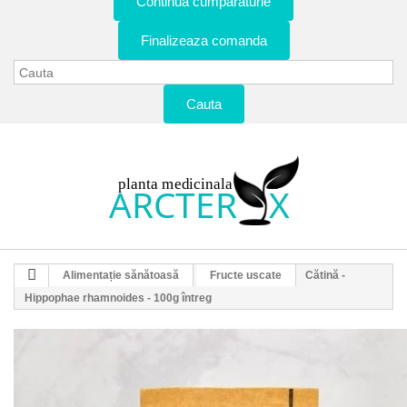
Continua cumparaturie
Finalizeaza comanda
Cauta
Alimentație sănătoasă
Fructe uscate
Cătină -
Hippophae rhamnoides - 100g întreg