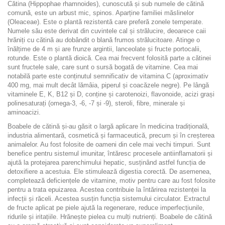
Cătina (Hippophae rhamnoides), cunoscută și sub numele de cătină
comună, este un arbust mic, spinos. Aparține familiei măslinelor
(Oleaceae). Este o plantă rezistentă care preferă zonele temperate.
Numele său este derivat din cuvintele cal și strălucire, deoarece caii
hrăniți cu cătină au dobândit o blană frumos strălucitoare. Atinge o
înălțime de 4 m și are frunze argintii, lanceolate și fructe portocalii,
rotunde. Este o plantă dioică. Cea mai frecvent folosită parte a cătinei
sunt fructele sale, care sunt o sursă bogată de vitamine. Cea mai
notabilă parte este conținutul semnificativ de vitamina C (aproximativ
400 mg, mai mult decât lămâia, piperul și coacăzele negre). Pe lângă
vitaminele E, K, B12 și D, conține și carotenoizi, flavonoide, acizi grași
polinesaturați (omega-3, -6, -7 și -9), steroli, fibre, minerale și
aminoacizi.
Boabele de cătină și-au găsit o largă aplicare în medicina tradițională,
industria alimentară, cosmetică și farmaceutică, precum și în creșterea
animalelor. Au fost folosite de oameni din cele mai vechi timpuri. Sunt
benefice pentru sistemul imunitar, întăresc procesele antiinflamatorii și
ajută la protejarea parenchimului hepatic, susținând astfel funcția de
detoxifiere a acestuia. Ele stimulează digestia corectă. De asemenea,
completează deficiențele de vitamine, motiv pentru care au fost folosite
pentru a trata epuizarea. Acestea contribuie la întărirea rezistenței la
infecții și răceli. Acestea susțin funcția sistemului circulator. Extractul
de fructe aplicat pe piele ajută la regenerare, reduce imperfecțiunile,
ridurile și iritațiile. Hrănește pielea cu mulți nutrienți. Boabele de cătină