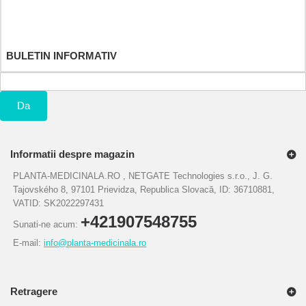
Informatiile mele personale
Cupoanele mele
BULETIN INFORMATIV
Da
Informatii despre magazin
PLANTA-MEDICINALA.RO , NETGATE Technologies s.r.o., J. G.
Tajovského 8, 97101 Prievidza, Republica Slovacă, ID: 36710881,
VATID: SK2022297431
+421907548755
Sunati-ne acum:
E-mail:
info@planta-medicinala.ro
Retragere