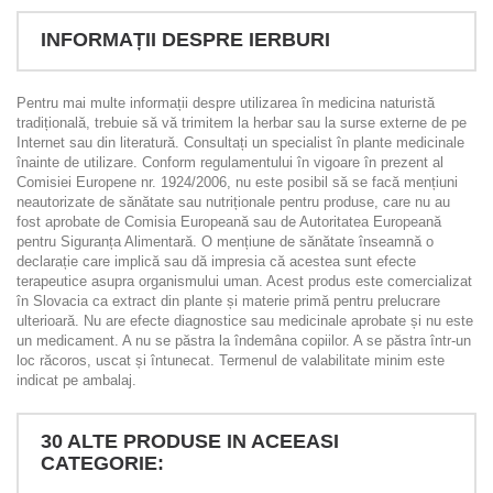
INFORMAȚII DESPRE IERBURI
Pentru mai multe informații despre utilizarea în medicina naturistă
tradițională, trebuie să vă trimitem la herbar sau la surse externe de pe
Internet sau din literatură. Consultați un specialist în plante medicinale
înainte de utilizare. Conform regulamentului în vigoare în prezent al
Comisiei Europene nr. 1924/2006, nu este posibil să se facă mențiuni
neautorizate de sănătate sau nutriționale pentru produse, care nu au
fost aprobate de Comisia Europeană sau de Autoritatea Europeană
pentru Siguranța Alimentară. O mențiune de sănătate înseamnă o
declarație care implică sau dă impresia că acestea sunt efecte
terapeutice asupra organismului uman. Acest produs este comercializat
în Slovacia ca extract din plante și materie primă pentru prelucrare
ulterioară. Nu are efecte diagnostice sau medicinale aprobate și nu este
un medicament. A nu se păstra la îndemâna copiilor. A se păstra într-un
loc răcoros, uscat și întunecat. Termenul de valabilitate minim este
indicat pe ambalaj.
30 ALTE PRODUSE IN ACEEASI
CATEGORIE: