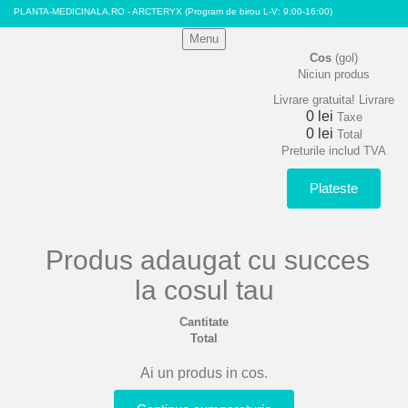
PLANTA-MEDICINALA.RO - ARCTERYX
(Program de birou L-V: 9:00-16:00)
Menu
Cos
(gol)
Niciun produs
Livrare gratuita!
Livrare
0 lei
Taxe
0 lei
Total
Preturile includ TVA
Plateste
Produs adaugat cu succes
la cosul tau
Cantitate
Total
Ai un produs in cos.