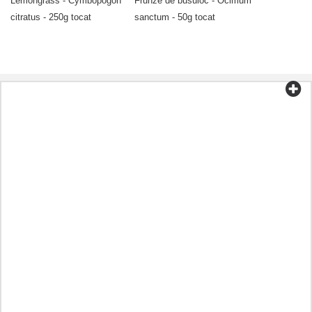
Lemongrass - Cymbopogon
Frunze de busuioc - Ocimum
citratus - 250g tocat
sanctum - 50g tocat
Categorii
Ceai și cafea
Alimente organice
Cosmetice
Aromoterapie
Alimentație sănătoasă
Preparate în funcție de boală
Alt
Uleiuri
Capsule
Plante aromatice