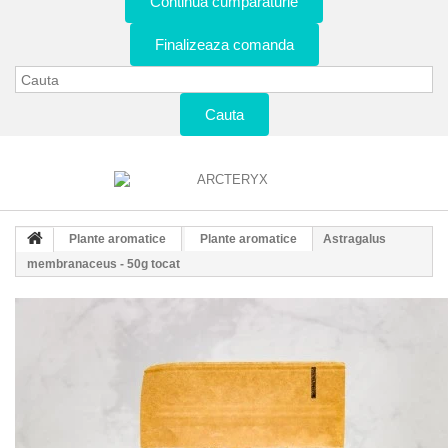
Continua cumparaturie
Finalizeaza comanda
Cauta
Plante aromatice
Plante aromatice
Astragalus
membranaceus - 50g tocat