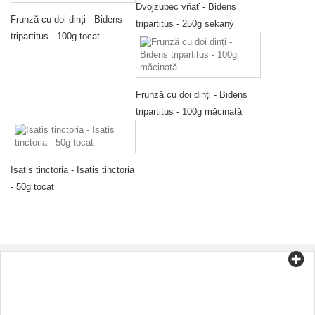
Dvojzubec vňať - Bidens
Frunză cu doi dinți - Bidens
tripartitus - 250g sekaný
tripartitus - 100g tocat
Frunză cu doi dinți - Bidens
tripartitus - 100g măcinată
Isatis tinctoria - Isatis tinctoria
- 50g tocat
Categorii
Ceai și cafea
Alimente organice