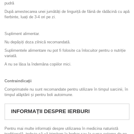
pudră
După amestecarea unei jumătăți de linguriță de făină de rădăcină cu apă
fierbinte, luați
de 3-4 ori pe zi.
Supliment alimentar.
Nu depășiți doza zilnică recomandată.
Suplimentele alimentare nu pot fi folosite ca înlocuitor pentru o nutriție
variată.
A nu se lăsa la îndemâna copiilor mici.
Contraindicaţii
Comprimatele nu sunt recomandate pentru utilizare în timpul sarcinii, în
timpul alăptării și pentru boli autoimune.
INFORMAȚII DESPRE IERBURI
Pentru mai multe informații despre utilizarea în medicina naturistă
tradițională, trebuie să vă trimitem la herbar sau la surse externe de pe