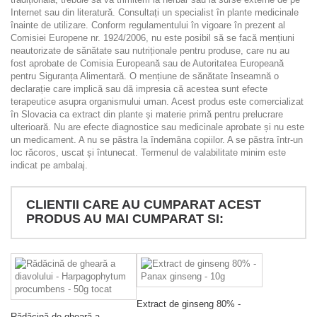
Internet sau din literatură. Consultați un specialist în plante medicinale
înainte de utilizare. Conform regulamentului în vigoare în prezent al
Comisiei Europene nr. 1924/2006, nu este posibil să se facă mențiuni
neautorizate de sănătate sau nutriționale pentru produse, care nu au
fost aprobate de Comisia Europeană sau de Autoritatea Europeană
pentru Siguranța Alimentară. O mențiune de sănătate înseamnă o
declarație care implică sau dă impresia că acestea sunt efecte
terapeutice asupra organismului uman. Acest produs este comercializat
în Slovacia ca extract din plante și materie primă pentru prelucrare
ulterioară. Nu are efecte diagnostice sau medicinale aprobate și nu este
un medicament. A nu se păstra la îndemâna copiilor. A se păstra într-un
loc răcoros, uscat și întunecat. Termenul de valabilitate minim este
indicat pe ambalaj.
CLIENTII CARE AU CUMPARAT ACEST
PRODUS AU MAI CUMPARAT SI:
Extract de ginseng 80% -
Rădăcină de gheară a