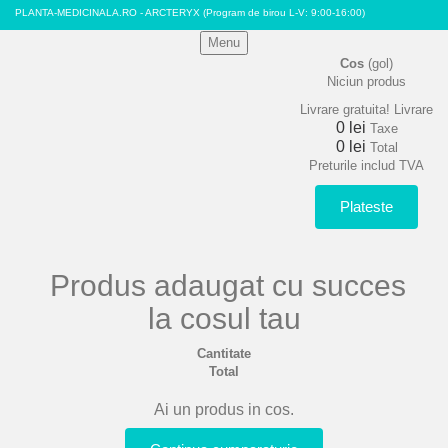
PLANTA-MEDICINALA.RO - ARCTERYX
(Program de birou L-V: 9:00-16:00)
Menu
Cos
(gol)
Niciun produs
Livrare gratuita!
Livrare
0 lei
Taxe
0 lei
Total
Preturile includ TVA
Plateste
Produs adaugat cu succes
la cosul tau
Cantitate
Total
Ai un produs in cos.