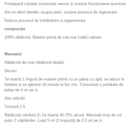
Protejează celulele sistemului nervos și susține funcționarea acestora
Are un efect benefic asupra pielii, susține procesul de regenerare
Întârzie procesul de îmbătrânire a organismului
compoziție
100% rădăcină. Materie primă de cea mai înaltă calitate.
Manualul
Rădăcină de ceai (rădăcină tăiată):
Decoct
Se toarnă 1 lingură de materie primă cu un pahar cu apă, se aduce la
fierbere și se gătește 10 minute la foc mic. Consumați o jumătate de
pahar de 4 ori pe zi.
Alte utilizări:
Tinctură 1:5
Rădăcină zdrobită (!) Se toarnă 40-70% alcool. Macerați timp de cel
puțin 2 săptămâni. Luați 5 ml (1 linguriță) de 2-3 ori pe zi.