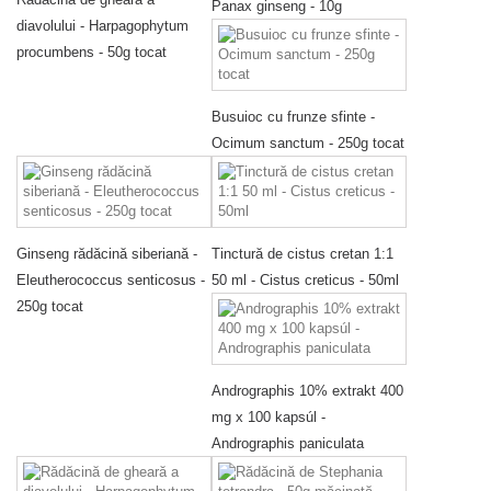
Panax ginseng - 10g
diavolului - Harpagophytum
procumbens - 50g tocat
Busuioc cu frunze sfinte -
Ocimum sanctum - 250g tocat
Ginseng rădăcină siberiană -
Tinctură de cistus cretan 1:1
Eleutherococcus senticosus -
50 ml - Cistus creticus - 50ml
250g tocat
Andrographis 10% extrakt 400
mg x 100 kapsúl -
Andrographis paniculata