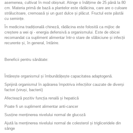
asemenea, cultivat în mod obișnuit. Atinge o înălțime de 25 până la 80
cm. Materia primă de bază a plantelor este rădăcina, care are o culoare
strălucitoare, cremoasă și un gust dulce și plăcut. Fructul este păstăi
cu semințe.
În medicina tradițională chineză, rădăcina este folosită ca mijloc de
creștere a wei qi - energia defensivă a organismului. Este de obicei
recomandat ca supliment alimentar într-o stare de slăbiciune și infecții
recurente și, în general, întărire.
Beneficii pentru sănătate:
Întărește organismul și îmbunătățește capacitatea adaptogenă.
Sprijină organismul în apărarea împotriva infecțiilor cauzate de diverși
factori (viruși, bacterii)
Afectează pozitiv funcția renală și hepatică
Poate fi un supliment alimentar anti-cancer
Susține menținerea nivelului normal de glucoză
Ajută la menținerea nivelului normal de colesterol și trigliceridele din
sânge