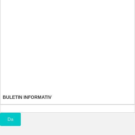
Heilkräuter und Fitnessdiät
Športové a výživové doplnky
Detské hračky
Contul meu
Comenzile mele
Returnarile mele
Notele mele de credit
Adresele mele
Informatiile mele personale
Cupoanele mele
BULETIN INFORMATIV
Da