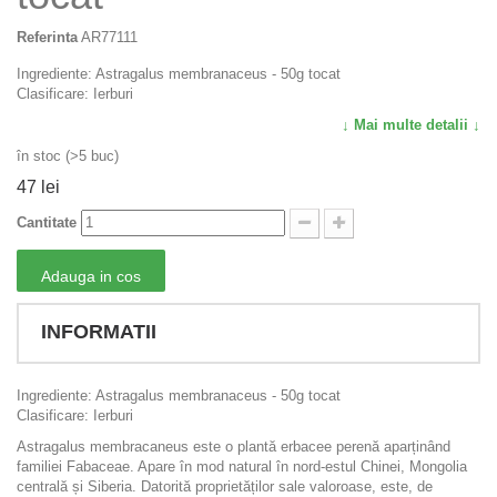
Referinta
AR77111
Ingrediente: Astragalus membranaceus - 50g tocat
Clasificare: Ierburi
↓ Mai multe detalii ↓
în stoc (>5 buc)
47 lei
Cantitate
Adauga in cos
INFORMATII
Ingrediente: Astragalus membranaceus - 50g tocat
Clasificare: Ierburi
Astragalus membracaneus este o plantă erbacee perenă aparținând
familiei Fabaceae. Apare în mod natural în nord-estul Chinei, Mongolia
centrală și Siberia. Datorită proprietăților sale valoroase, este, de