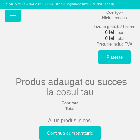
PLANTA-MEDICINALA.RO - ARCTERYX
(Program de birou L-V: 9:00-16:00)
Cos
(gol)
Niciun produs
Menu
Livrare gratuita!
Livrare
0 lei
Taxe
0 lei
Total
Preturile includ TVA
Plateste
Produs adaugat cu succes
la cosul tau
Cantitate
Total
Ai un produs in cos.
Continua cumparaturie