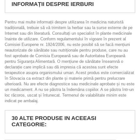
INFORMAȚII DESPRE IERBURI
Pentru mai multe informații despre utilizarea în medicina naturistă
tradițională, trebuie să vă trimitem la herbar sau la surse externe de pe
Internet sau din literatură. Consultați un specialist în plante medicinale
înainte de utilizare. Conform regulamentului în vigoare în prezent al
Comisiei Europene nr. 1924/2006, nu este posibil să se facă mențiuni
neautorizate de sănătate sau nutriționale pentru produse, care nu au
fost aprobate de Comisia Europeană sau de Autoritatea Europeană
pentru Siguranța Alimentară. O mențiune de sănătate înseamnă o
declarație care implică sau dă impresia că acestea sunt efecte
terapeutice asupra organismului uman. Acest produs este comercializat
în Slovacia ca extract din plante și materie primă pentru prelucrare
ulterioară. Nu are efecte diagnostice sau medicinale aprobate și nu este
un medicament. A nu se păstra la îndemâna copiilor. A se păstra într-un
loc răcoros, uscat și întunecat. Termenul de valabilitate minim este
indicat pe ambalaj.
30 ALTE PRODUSE IN ACEEASI
CATEGORIE: