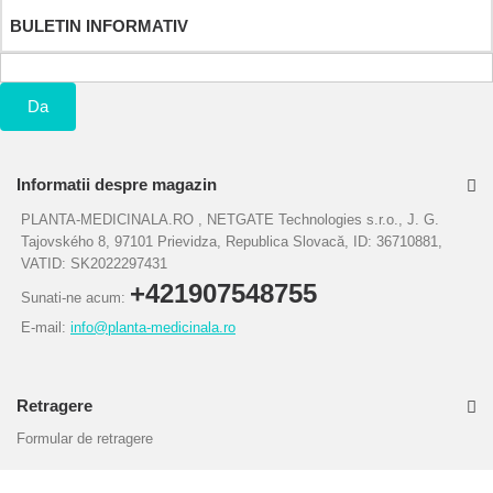
BULETIN INFORMATIV
Da
Informatii despre magazin
PLANTA-MEDICINALA.RO , NETGATE Technologies s.r.o., J. G.
Tajovského 8, 97101 Prievidza, Republica Slovacă, ID: 36710881,
VATID: SK2022297431
+421907548755
Sunati-ne acum:
E-mail:
info@planta-medicinala.ro
Retragere
Formular de retragere