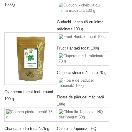
1000g
Guduchi - chebulă cu inimă
măcinată 100 g
Fruct Haritaki tocat 100g
Ciuperci stridii măcinate 70 g
Gymnéma forest leaf ground
Floare de păducel măcinată
100 g
100g
Chanca piedra tocată 75 g
Chlorella Japonez - HQ