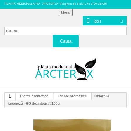
PLANTA-MEDICINALA.RO - ARCTERYX
(Program de birou L-V: 9:00-16:00)
Menu
(gol)
Cauta
Plante aromatice
Plante aromatice
Chlorella
japoneză - HQ dezintegrat 100g