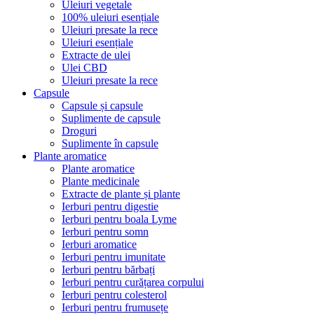
Uleiuri vegetale
100% uleiuri esențiale
Uleiuri presate la rece
Uleiuri esențiale
Extracte de ulei
Ulei CBD
Uleiuri presate la rece
Capsule
Capsule și capsule
Suplimente de capsule
Droguri
Suplimente în capsule
Plante aromatice
Plante aromatice
Plante medicinale
Extracte de plante și plante
Ierburi pentru digestie
Ierburi pentru boala Lyme
Ierburi pentru somn
Ierburi aromatice
Ierburi pentru imunitate
Ierburi pentru bărbați
Ierburi pentru curățarea corpului
Ierburi pentru colesterol
Ierburi pentru frumusețe