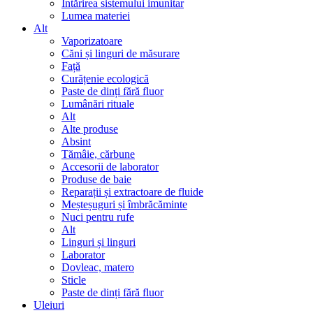
Întărirea sistemului imunitar
Lumea materiei
Alt
Vaporizatoare
Căni și linguri de măsurare
Față
Curățenie ecologică
Paste de dinți fără fluor
Lumânări rituale
Alt
Alte produse
Absint
Tămâie, cărbune
Accesorii de laborator
Produse de baie
Reparații și extractoare de fluide
Meșteșuguri și îmbrăcăminte
Nuci pentru rufe
Alt
Linguri și linguri
Laborator
Dovleac, matero
Sticle
Paste de dinți fără fluor
Uleiuri