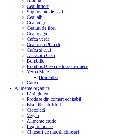
Oolong
Ceai înflorit
Suplimente de ceai
Ceai alb
Ceai negru
Ceaiuri de flori
Ceai magic
Cafea verde
Ceai roșu PU-erh
Cafea și ceai
Accesorii Ceai
Bombille
Rooibos | Ceai de tufiș de miere
Yerba Mate
Bombillas
Cafea
Alimente organice
Fără gluten
Produse din comerț echitabil
Biscuiți și dulciuri
Ciocolată
Vegan
Alimente crude
Leguminoase
Chipsuri de muesli chipsuri