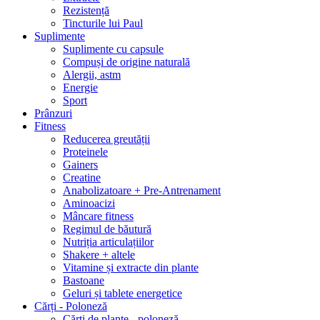
Rezistență
Tincturile lui Paul
Suplimente
Suplimente cu capsule
Compuși de origine naturală
Alergii, astm
Energie
Sport
Prânzuri
Fitness
Reducerea greutății
Proteinele
Gainers
Creatine
Anabolizatoare + Pre-Antrenament
Aminoacizi
Mâncare fitness
Regimul de băutură
Nutriția articulațiilor
Shakere + altele
Vitamine și extracte din plante
Bastoane
Geluri și tablete energetice
Cărți - Poloneză
Cărți de plante - poloneză