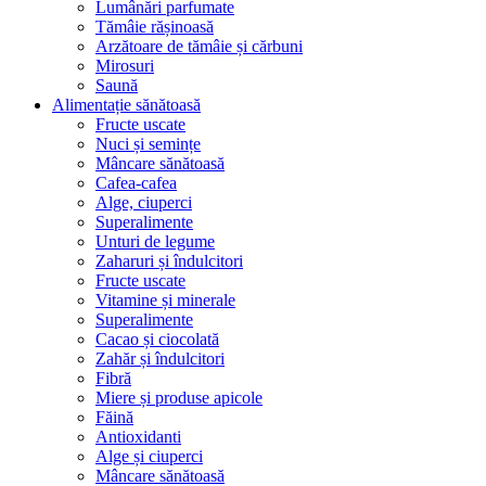
Lumânări parfumate
Tămâie rășinoasă
Arzătoare de tămâie și cărbuni
Mirosuri
Saună
Alimentație sănătoasă
Fructe uscate
Nuci și semințe
Mâncare sănătoasă
Cafea-cafea
Alge, ciuperci
Superalimente
Unturi de legume
Zaharuri și îndulcitori
Fructe uscate
Vitamine și minerale
Superalimente
Cacao și ciocolată
Zahăr și îndulcitori
Fibră
Miere și produse apicole
Făină
Antioxidanti
Alge și ciuperci
Mâncare sănătoasă