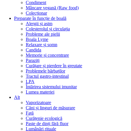
Condiment
Mâncare vegană (Raw food)
Colecționar
Preparate în funcție de boală
Alergii și astm
Colesterolul și circulația
Probleme ale pielii
Boala Lyme
Relaxare și somn
Candida
Memorie și concentrare
Paraziți
Curățare și pierdere în greutate
Problemele bărbaților
Tractul gastro-intestinal
LPA
Întărirea sistemului imunitar
Lumea materiei
Alt
Vaporizatoare
Căni și linguri de măsurare
Față
Curățenie ecologică
Paste de dinți fără fluor
Lumânări rituale