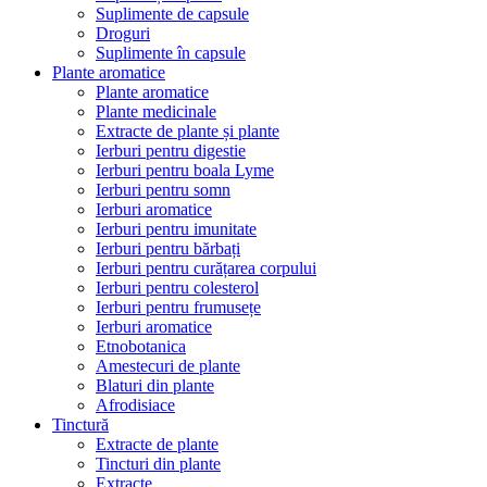
Suplimente de capsule
Droguri
Suplimente în capsule
Plante aromatice
Plante aromatice
Plante medicinale
Extracte de plante și plante
Ierburi pentru digestie
Ierburi pentru boala Lyme
Ierburi pentru somn
Ierburi aromatice
Ierburi pentru imunitate
Ierburi pentru bărbați
Ierburi pentru curățarea corpului
Ierburi pentru colesterol
Ierburi pentru frumusețe
Ierburi aromatice
Etnobotanica
Amestecuri de plante
Blaturi din plante
Afrodisiace
Tinctură
Extracte de plante
Tincturi din plante
Extracte