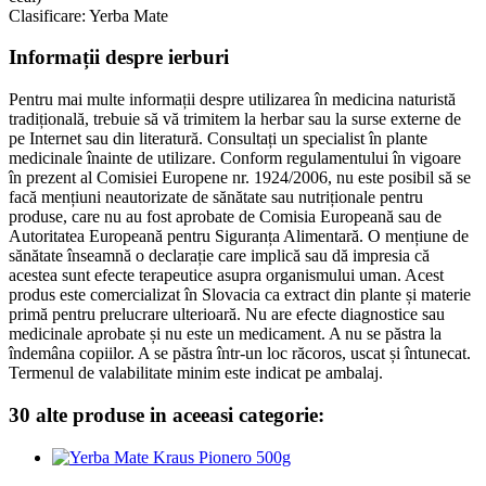
Clasificare: Yerba Mate
Informații despre ierburi
Pentru mai multe informații despre utilizarea în medicina naturistă
tradițională, trebuie să vă trimitem la herbar sau la surse externe de
pe Internet sau din literatură. Consultați un specialist în plante
medicinale înainte de utilizare. Conform regulamentului în vigoare
în prezent al Comisiei Europene nr. 1924/2006, nu este posibil să se
facă mențiuni neautorizate de sănătate sau nutriționale pentru
produse, care nu au fost aprobate de Comisia Europeană sau de
Autoritatea Europeană pentru Siguranța Alimentară. O mențiune de
sănătate înseamnă o declarație care implică sau dă impresia că
acestea sunt efecte terapeutice asupra organismului uman. Acest
produs este comercializat în Slovacia ca extract din plante și materie
primă pentru prelucrare ulterioară. Nu are efecte diagnostice sau
medicinale aprobate și nu este un medicament. A nu se păstra la
îndemâna copiilor. A se păstra într-un loc răcoros, uscat și întunecat.
Termenul de valabilitate minim este indicat pe ambalaj.
30 alte produse in aceeasi categorie: