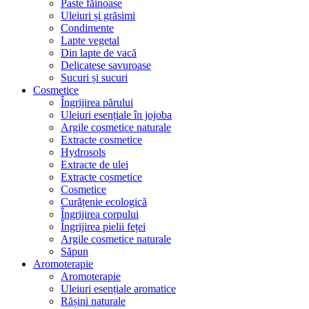
Paste făinoase
Uleiuri și grăsimi
Condimente
Lapte vegetal
Din lapte de vacă
Delicatese savuroase
Sucuri și sucuri
Cosmetice
Îngrijirea părului
Uleiuri esențiale în jojoba
Argile cosmetice naturale
Extracte cosmetice
Hydrosols
Extracte de ulei
Extracte cosmetice
Cosmetice
Curățenie ecologică
Îngrijirea corpului
Îngrijirea pielii feței
Argile cosmetice naturale
Săpun
Aromoterapie
Aromoterapie
Uleiuri esențiale aromatice
Rășini naturale