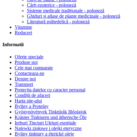
Cărți ezoterice - poloneză
Sisteme medicale tradiționale - poloneză
Ghiduri și atlase de plante medicinale - poloneză
Literatură psihedelică - poloneză
Vitamine
Reduceri
Informatii
Oferte speciale
Produse noi
Cele mai cumparate
Contacteaza-ne
Despre noi
Transport
Protecția datelor cu caracter personal
Condiții de afaceri
Harta site-ului
Byliny a Proteíny
Gyógynövények Tinktúrák Illóolajok
Kräuter Tinkturen und ätherische Öle
Ierburi Tincturi Uleiuri esențiale
Nalewki ziołowe i olejki eteryczne
Byliny tinktury a éterické oleje