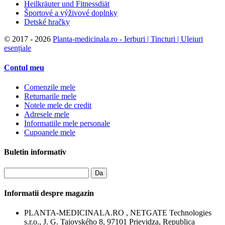
Heilkräuter und Fitnessdiät
Športové a výživové doplnky
Detské hračky
©
2017 - 2026
Planta-medicinala.ro - Ierburi | Tincturi | Uleiuri
esențiale
Contul meu
Comenzile mele
Returnarile mele
Notele mele de credit
Adresele mele
Informatiile mele personale
Cupoanele mele
Buletin informativ
Da
Informatii despre magazin
PLANTA-MEDICINALA.RO , NETGATE Technologies
s.r.o., J. G. Tajovského 8, 97101 Prievidza, Republica