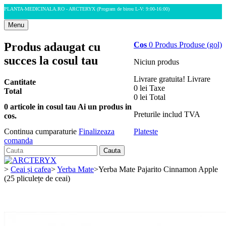
PLANTA-MEDICINALA.RO - ARCTERYX
(Program de birou L-V: 9:00-16:00)
Menu
Produs adaugat cu
Cos
0
Produs
Produse
(gol)
succes la cosul tau
Niciun produs
Livrare gratuita!
Livrare
Cantitate
0 lei
Taxe
Total
0 lei
Total
0
articole in cosul tau
Ai un produs in
Preturile includ TVA
cos.
Plateste
Continua cumparaturie
Finalizeaza
comanda
Cauta
>
Ceai și cafea
>
Yerba Mate
>
Yerba Mate Pajarito Cinnamon Apple
(25 pliculețe de ceai)