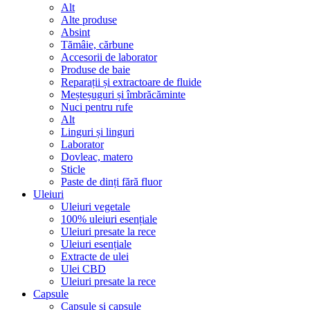
Alt
Alte produse
Absint
Tămâie, cărbune
Accesorii de laborator
Produse de baie
Reparații și extractoare de fluide
Meșteșuguri și îmbrăcăminte
Nuci pentru rufe
Alt
Linguri și linguri
Laborator
Dovleac, matero
Sticle
Paste de dinți fără fluor
Uleiuri
Uleiuri vegetale
100% uleiuri esențiale
Uleiuri presate la rece
Uleiuri esențiale
Extracte de ulei
Ulei CBD
Uleiuri presate la rece
Capsule
Capsule și capsule