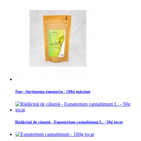
Nap - Agrimonia eupatoria - 100g măcinat
Rădăcină de cânepă - Eupatorium cannabinum L. - 50g tocat