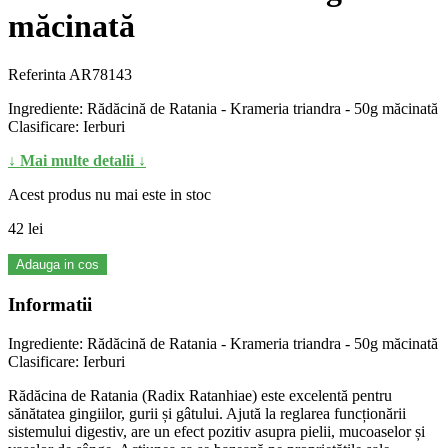
măcinată
Referinta
AR78143
Ingrediente: Rădăcină de Ratania - Krameria triandra - 50g măcinată
Clasificare: Ierburi
↓ Mai multe detalii ↓
Acest produs nu mai este in stoc
42 lei
Adauga in cos
Informatii
Ingrediente: Rădăcină de Ratania - Krameria triandra - 50g măcinată
Clasificare: Ierburi
Rădăcina de Ratania (Radix Ratanhiae) este excelentă pentru
sănătatea gingiilor, gurii și gâtului. Ajută la reglarea funcționării
sistemului digestiv, are un efect pozitiv asupra pielii, mucoaselor și