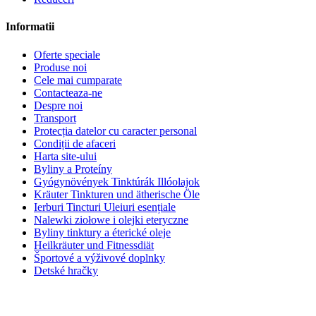
Informatii
Oferte speciale
Produse noi
Cele mai cumparate
Contacteaza-ne
Despre noi
Transport
Protecția datelor cu caracter personal
Condiții de afaceri
Harta site-ului
Byliny a Proteíny
Gyógynövények Tinktúrák Illóolajok
Kräuter Tinkturen und ätherische Öle
Ierburi Tincturi Uleiuri esențiale
Nalewki ziołowe i olejki eteryczne
Byliny tinktury a éterické oleje
Heilkräuter und Fitnessdiät
Športové a výživové doplnky
Detské hračky
©
2017 - 2026
Planta-medicinala.ro - Ierburi | Tincturi | Uleiuri
esențiale