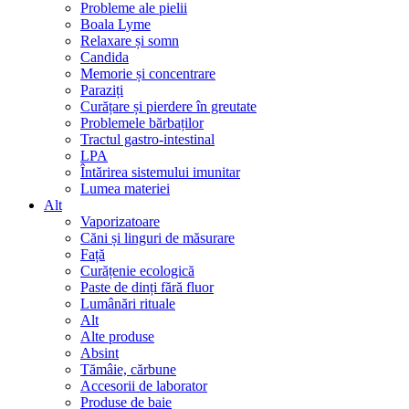
Probleme ale pielii
Boala Lyme
Relaxare și somn
Candida
Memorie și concentrare
Paraziți
Curățare și pierdere în greutate
Problemele bărbaților
Tractul gastro-intestinal
LPA
Întărirea sistemului imunitar
Lumea materiei
Alt
Vaporizatoare
Căni și linguri de măsurare
Față
Curățenie ecologică
Paste de dinți fără fluor
Lumânări rituale
Alt
Alte produse
Absint
Tămâie, cărbune
Accesorii de laborator
Produse de baie