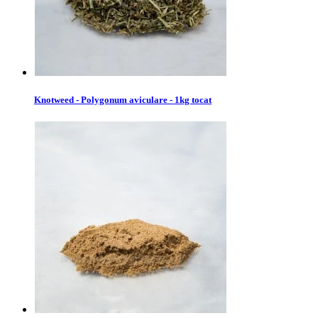
Knotweed - Polygonum aviculare - 1kg tocat