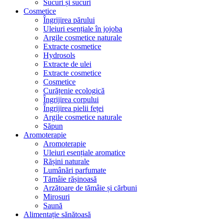
Sucuri și sucuri
Cosmetice
Îngrijirea părului
Uleiuri esențiale în jojoba
Argile cosmetice naturale
Extracte cosmetice
Hydrosols
Extracte de ulei
Extracte cosmetice
Cosmetice
Curățenie ecologică
Îngrijirea corpului
Îngrijirea pielii feței
Argile cosmetice naturale
Săpun
Aromoterapie
Aromoterapie
Uleiuri esențiale aromatice
Rășini naturale
Lumânări parfumate
Tămâie rășinoasă
Arzătoare de tămâie și cărbuni
Mirosuri
Saună
Alimentație sănătoasă