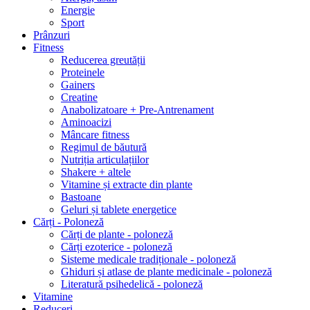
Energie
Sport
Prânzuri
Fitness
Reducerea greutății
Proteinele
Gainers
Creatine
Anabolizatoare + Pre-Antrenament
Aminoacizi
Mâncare fitness
Regimul de băutură
Nutriția articulațiilor
Shakere + altele
Vitamine și extracte din plante
Bastoane
Geluri și tablete energetice
Cărți - Poloneză
Cărți de plante - poloneză
Cărți ezoterice - poloneză
Sisteme medicale tradiționale - poloneză
Ghiduri și atlase de plante medicinale - poloneză
Literatură psihedelică - poloneză
Vitamine
Reduceri