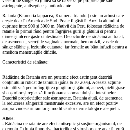
vaselor de sânge. Acțiunea sa se bazează pe proprietățile sale
astringente, antiseptice și antioxidante.
Ratania (Krameria lappacea, Krameria triandra) este un arbust care
crește doar în America de Sud. Poate fi găsit în Anzi la altitudini
cuprinse între 900 și 3000 m. Nativii din Peru foloseau rădăcina de
ratanie în primul rând pentru îngrijirea gurii și gâtului și pentru
diaree și ulcere gastro-intestinale. Decocturile de rădăcină au tratat,
de asemenea, secrețiile vaginale anormale, hemoroizii, vasele de
sânge slăbite și leziunile cutanate, iar femeile au băut infuzii pentru a
ameliora menstruațiile dificile.
Caracteristici de sănătate:
Rădăcina de Ratania are un puternic efect astringent datorită
conținutului ridicat de taninuri (până la 10-20%). Această acțiune
este utilizată pentru îngrijirea gingiilor și gâtului, acneei, pielii grase
și coșurilor și reglează funcționarea stomacului și a intestinelor.
Datorită proprietăților sale astringente, Ratania ajută, de asemenea,
la reducerea sângerării menstruale excesive, are un efect pozitiv
asupra vindecării rănilor și modificărilor dermatologice ale pielii.
Altele:
- Rădăcina de ratanie are efect antiseptic și susține organismul, de
exemplu, în lupta împotriva bacteriilor și virușilor care apar în gură,