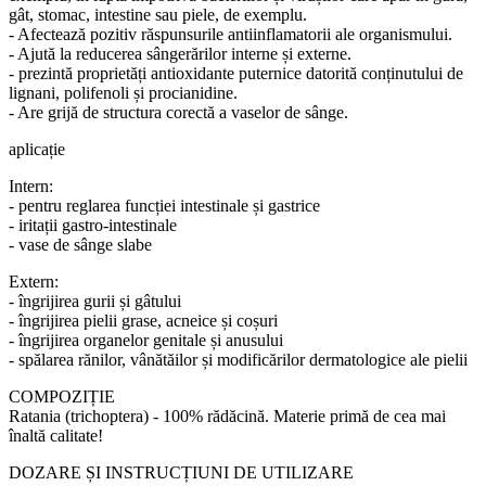
gât, stomac, intestine sau piele, de exemplu.
- Afectează pozitiv răspunsurile antiinflamatorii ale organismului.
- Ajută la reducerea sângerărilor interne și externe.
- prezintă proprietăți antioxidante puternice datorită conținutului de
lignani, polifenoli și procianidine.
- Are grijă de structura corectă a vaselor de sânge.
aplicație
Intern:
- pentru reglarea funcției intestinale și gastrice
- iritații gastro-intestinale
- vase de sânge slabe
Extern:
- îngrijirea gurii și gâtului
- îngrijirea pielii grase, acneice și coșuri
- îngrijirea organelor genitale și anusului
- spălarea rănilor, vânătăilor și modificărilor dermatologice ale pielii
COMPOZIȚIE
Ratania (trichoptera) - 100% rădăcină. Materie primă de cea mai
înaltă calitate!
DOZARE ȘI INSTRUCȚIUNI DE UTILIZARE