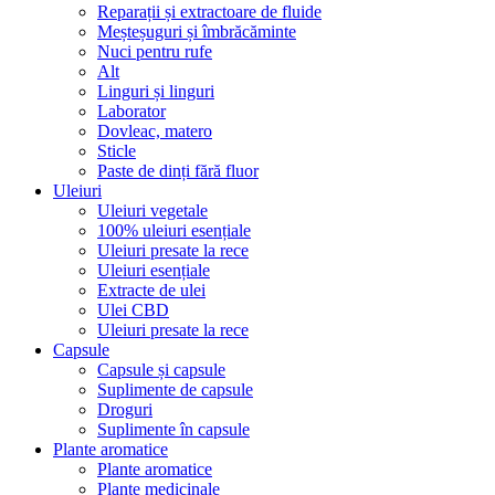
Reparații și extractoare de fluide
Meșteșuguri și îmbrăcăminte
Nuci pentru rufe
Alt
Linguri și linguri
Laborator
Dovleac, matero
Sticle
Paste de dinți fără fluor
Uleiuri
Uleiuri vegetale
100% uleiuri esențiale
Uleiuri presate la rece
Uleiuri esențiale
Extracte de ulei
Ulei CBD
Uleiuri presate la rece
Capsule
Capsule și capsule
Suplimente de capsule
Droguri
Suplimente în capsule
Plante aromatice
Plante aromatice
Plante medicinale