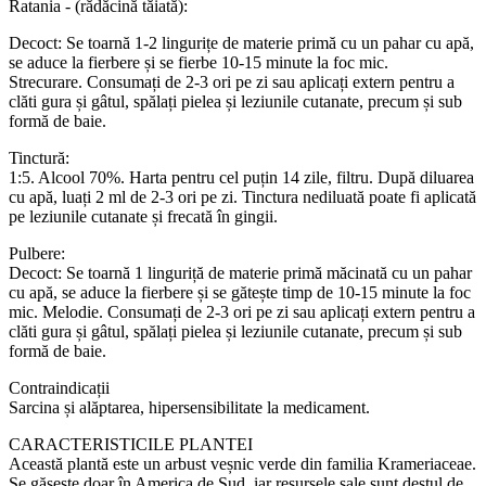
Ratania - (rădăcină tăiată):
Decoct: Se toarnă 1-2 lingurițe de materie primă cu un pahar cu apă,
se aduce la fierbere și se fierbe 10-15 minute la foc mic.
Strecurare. Consumați de 2-3 ori pe zi sau aplicați extern pentru a
clăti gura și gâtul, spălați pielea și leziunile cutanate, precum și sub
formă de baie.
Tinctură:
1:5. Alcool 70%. Harta pentru cel puțin 14 zile, filtru. După diluarea
cu apă, luați 2 ml de 2-3 ori pe zi. Tinctura nediluată poate fi aplicată
pe leziunile cutanate și frecată în gingii.
Pulbere:
Decoct: Se toarnă 1 linguriță de materie primă măcinată cu un pahar
cu apă, se aduce la fierbere și se gătește timp de 10-15 minute la foc
mic. Melodie. Consumați de 2-3 ori pe zi sau aplicați extern pentru a
clăti gura și gâtul, spălați pielea și leziunile cutanate, precum și sub
formă de baie.
Contraindicații
Sarcina și alăptarea, hipersensibilitate la medicament.
CARACTERISTICILE PLANTEI
Această plantă este un arbust veșnic verde din familia Krameriaceae.
Se găsește doar în America de Sud, iar resursele sale sunt destul de