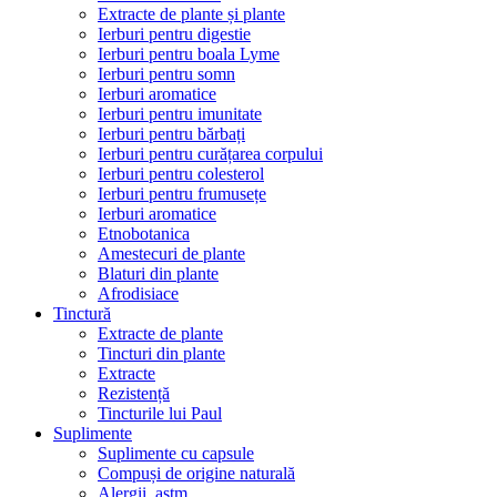
Extracte de plante și plante
Ierburi pentru digestie
Ierburi pentru boala Lyme
Ierburi pentru somn
Ierburi aromatice
Ierburi pentru imunitate
Ierburi pentru bărbați
Ierburi pentru curățarea corpului
Ierburi pentru colesterol
Ierburi pentru frumusețe
Ierburi aromatice
Etnobotanica
Amestecuri de plante
Blaturi din plante
Afrodisiace
Tinctură
Extracte de plante
Tincturi din plante
Extracte
Rezistență
Tincturile lui Paul
Suplimente
Suplimente cu capsule
Compuși de origine naturală
Alergii, astm