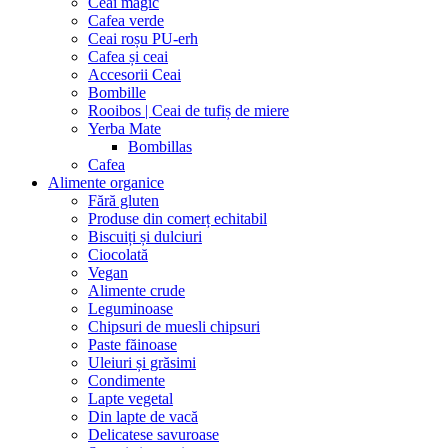
Ceai magic
Cafea verde
Ceai roșu PU-erh
Cafea și ceai
Accesorii Ceai
Bombille
Rooibos | Ceai de tufiș de miere
Yerba Mate
Bombillas
Cafea
Alimente organice
Fără gluten
Produse din comerț echitabil
Biscuiți și dulciuri
Ciocolată
Vegan
Alimente crude
Leguminoase
Chipsuri de muesli chipsuri
Paste făinoase
Uleiuri și grăsimi
Condimente
Lapte vegetal
Din lapte de vacă
Delicatese savuroase