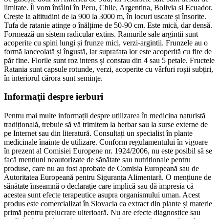
limitate. Îl vom întâlni în Peru, Chile, Argentina, Bolivia și Ecuador.
Crește la altitudini de la 900 la 3000 m, în locuri uscate și însorite.
Tufa de ratanie atinge o înălțime de 50-90 cm. Este mică, dar densă.
Formează un sistem radicular extins. Ramurile sale argintii sunt
acoperite cu spini lungi și frunze mici, verzi-argintii. Frunzele au o
formă lanceolată și îngustă, iar suprafața lor este acoperită cu fire de
păr fine. Florile sunt roz intens și constau din 4 sau 5 petale. Fructele
Ratania sunt capsule rotunde, verzi, acoperite cu vârfuri roșii subțiri,
în interiorul cărora sunt semințe.
Informații despre ierburi
Pentru mai multe informații despre utilizarea în medicina naturistă
tradițională, trebuie să vă trimitem la herbar sau la surse externe de
pe Internet sau din literatură. Consultați un specialist în plante
medicinale înainte de utilizare. Conform regulamentului în vigoare
în prezent al Comisiei Europene nr. 1924/2006, nu este posibil să se
facă mențiuni neautorizate de sănătate sau nutriționale pentru
produse, care nu au fost aprobate de Comisia Europeană sau de
Autoritatea Europeană pentru Siguranța Alimentară. O mențiune de
sănătate înseamnă o declarație care implică sau dă impresia că
acestea sunt efecte terapeutice asupra organismului uman. Acest
produs este comercializat în Slovacia ca extract din plante și materie
primă pentru prelucrare ulterioară. Nu are efecte diagnostice sau