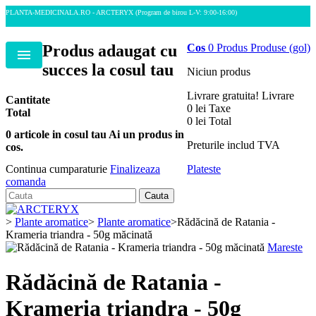
PLANTA-MEDICINALA.RO - ARCTERYX
(Program de birou L-V: 9:00-16:00)
Produs adaugat cu
Cos
0
Produs
Produse
(gol)
Menu
succes la cosul tau
Niciun produs
Livrare gratuita!
Livrare
Cantitate
0 lei
Taxe
Total
0 lei
Total
0
articole in cosul tau
Ai un produs in
Preturile includ TVA
cos.
Plateste
Continua cumparaturie
Finalizeaza
comanda
Cauta
>
Plante aromatice
>
Plante aromatice
>
Rădăcină de Ratania -
Krameria triandra - 50g măcinată
Mareste
Rădăcină de Ratania -
Krameria triandra - 50g