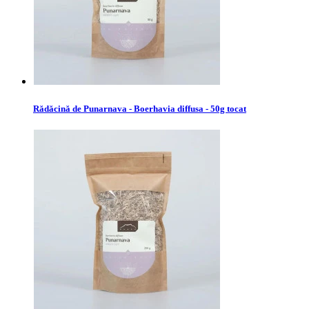
Rădăcină de Punarnava - Boerhavia diffusa - 50g tocat