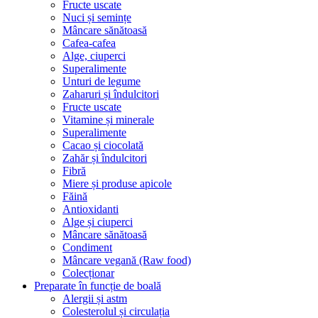
Fructe uscate
Nuci și semințe
Mâncare sănătoasă
Cafea-cafea
Alge, ciuperci
Superalimente
Unturi de legume
Zaharuri și îndulcitori
Fructe uscate
Vitamine și minerale
Superalimente
Cacao și ciocolată
Zahăr și îndulcitori
Fibră
Miere și produse apicole
Făină
Antioxidanti
Alge și ciuperci
Mâncare sănătoasă
Condiment
Mâncare vegană (Raw food)
Colecționar
Preparate în funcție de boală
Alergii și astm
Colesterolul și circulația