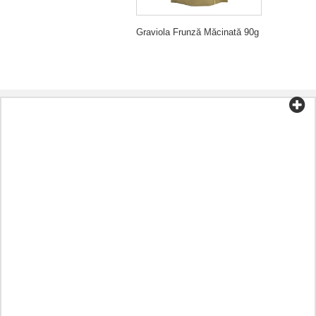
Graviola Frunză Măcinată 90g
Categorii
Ceai și cafea
Alimente organice
Cosmetice
Aromoterapie
Alimentație sănătoasă
Preparate în funcție de boală
Alt
Uleiuri
Capsule
Plante aromatice