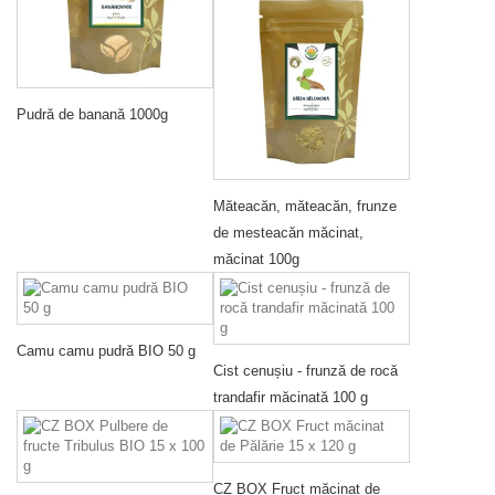
Pudră de banană 1000g
Măteacăn, măteacăn, frunze
de mesteacăn măcinat,
măcinat 100g
Camu camu pudră BIO 50 g
Cist cenușiu - frunză de rocă
trandafir măcinată 100 g
CZ BOX Fruct măcinat de