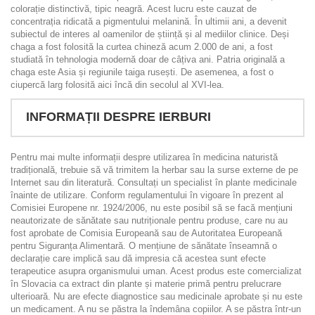
colorație distinctivă, tipic neagră. Acest lucru este cauzat de
concentrația ridicată a pigmentului melanină. În ultimii ani, a devenit
subiectul de interes al oamenilor de știință și al mediilor clinice. Deși
chaga a fost folosită la curtea chineză acum 2.000 de ani, a fost
studiată în tehnologia modernă doar de câțiva ani. Patria originală a
chaga este Asia și regiunile taiga rusești. De asemenea, a fost o
ciupercă larg folosită aici încă din secolul al XVI-lea.
INFORMAȚII DESPRE IERBURI
Pentru mai multe informații despre utilizarea în medicina naturistă
tradițională, trebuie să vă trimitem la herbar sau la surse externe de pe
Internet sau din literatură. Consultați un specialist în plante medicinale
înainte de utilizare. Conform regulamentului în vigoare în prezent al
Comisiei Europene nr. 1924/2006, nu este posibil să se facă mențiuni
neautorizate de sănătate sau nutriționale pentru produse, care nu au
fost aprobate de Comisia Europeană sau de Autoritatea Europeană
pentru Siguranța Alimentară. O mențiune de sănătate înseamnă o
declarație care implică sau dă impresia că acestea sunt efecte
terapeutice asupra organismului uman. Acest produs este comercializat
în Slovacia ca extract din plante și materie primă pentru prelucrare
ulterioară. Nu are efecte diagnostice sau medicinale aprobate și nu este
un medicament. A nu se păstra la îndemâna copiilor. A se păstra într-un