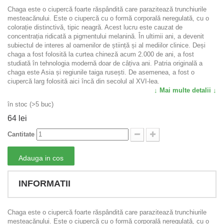
Chaga este o ciupercă foarte răspândită care parazitează trunchiurile
mesteacănului. Este o ciupercă cu o formă corporală neregulată, cu o
colorație distinctivă, tipic neagră. Acest lucru este cauzat de
concentrația ridicată a pigmentului melanină. În ultimii ani, a devenit
subiectul de interes al oamenilor de știință și al mediilor clinice. Deși
chaga a fost folosită la curtea chineză acum 2.000 de ani, a fost
studiată în tehnologia modernă doar de câțiva ani. Patria originală a
chaga este Asia și regiunile taiga rusești. De asemenea, a fost o
ciupercă larg folosită aici încă din secolul al XVI-lea.
↓ Mai multe detalii ↓
în stoc (>5 buc)
64 lei
Cantitate
Adauga in cos
INFORMATII
Chaga este o ciupercă foarte răspândită care parazitează trunchiurile
mesteacănului. Este o ciupercă cu o formă corporală neregulată, cu o