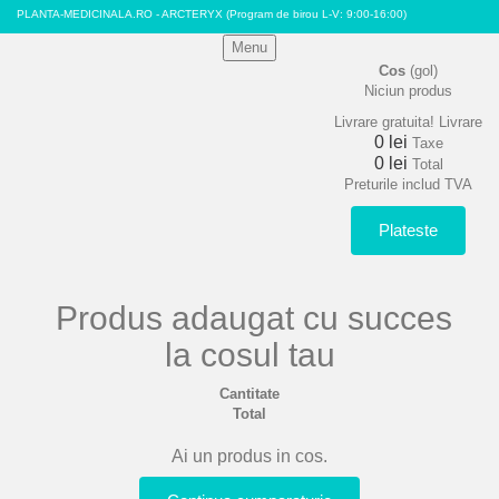
PLANTA-MEDICINALA.RO - ARCTERYX
(Program de birou L-V: 9:00-16:00)
Menu
Cos
(gol)
Niciun produs
Livrare gratuita!
Livrare
0 lei
Taxe
0 lei
Total
Preturile includ TVA
Plateste
Produs adaugat cu succes
la cosul tau
Cantitate
Total
Ai un produs in cos.