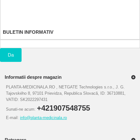
Adresele mele
Informatiile mele personale
Cupoanele mele
BULETIN INFORMATIV
Da
Informatii despre magazin
PLANTA-MEDICINALA.RO , NETGATE Technologies s.r.o., J. G.
Tajovského 8, 97101 Prievidza, Republica Slovacă, ID: 36710881,
VATID: SK2022297431
+421907548755
Sunati-ne acum:
E-mail:
info@planta-medicinala.ro
Retragere