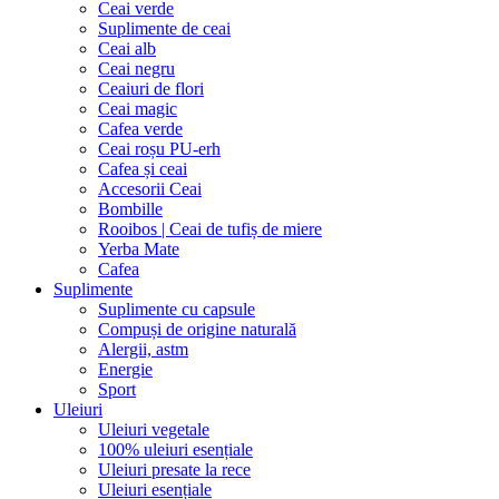
Ceai verde
Suplimente de ceai
Ceai alb
Ceai negru
Ceaiuri de flori
Ceai magic
Cafea verde
Ceai roșu PU-erh
Cafea și ceai
Accesorii Ceai
Bombille
Rooibos | Ceai de tufiș de miere
Yerba Mate
Cafea
Suplimente
Suplimente cu capsule
Compuși de origine naturală
Alergii, astm
Energie
Sport
Uleiuri
Uleiuri vegetale
100% uleiuri esențiale
Uleiuri presate la rece
Uleiuri esențiale