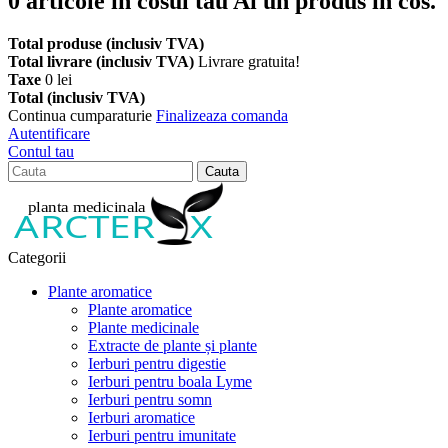
0
articole in cosul tau
Ai un produs in cos.
Total produse (inclusiv TVA)
Total livrare (inclusiv TVA)
Livrare gratuita!
Taxe
0 lei
Total (inclusiv TVA)
Continua cumparaturie
Finalizeaza comanda
Autentificare
Contul tau
Cauta
Categorii
Plante aromatice
Plante aromatice
Plante medicinale
Extracte de plante și plante
Ierburi pentru digestie
Ierburi pentru boala Lyme
Ierburi pentru somn
Ierburi aromatice
Ierburi pentru imunitate