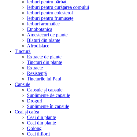
Ierburi pentru bărbați
Ierburi pentru curățarea corpului
Ierburi pentru colesterol
Ierburi pentru frumusețe
Ierburi aromatice
Etnobotanica
Amestecuri de plante
Blaturi din plante
Afrodisiace
Tinctură
Extracte de plante
Tincturi din plante
Extracte
Rezistență
Tincturile lui Paul
Capsule
Capsule și capsule
Suplimente de capsule
Droguri
Suplimente în capsule
Ceai și cafea
Ceai din plante
Ceai din plante
Oolong
Ceai înflorit