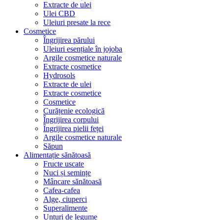
Extracte de ulei
Ulei CBD
Uleiuri presate la rece
Cosmetice
Îngrijirea părului
Uleiuri esențiale în jojoba
Argile cosmetice naturale
Extracte cosmetice
Hydrosols
Extracte de ulei
Extracte cosmetice
Cosmetice
Curățenie ecologică
Îngrijirea corpului
Îngrijirea pielii feței
Argile cosmetice naturale
Săpun
Alimentație sănătoasă
Fructe uscate
Nuci și semințe
Mâncare sănătoasă
Cafea-cafea
Alge, ciuperci
Superalimente
Unturi de legume