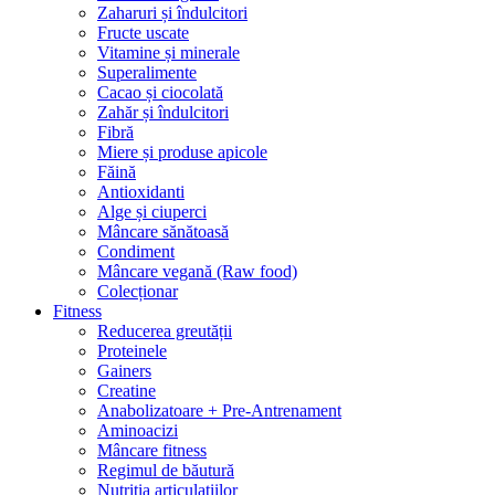
Zaharuri și îndulcitori
Fructe uscate
Vitamine și minerale
Superalimente
Cacao și ciocolată
Zahăr și îndulcitori
Fibră
Miere și produse apicole
Făină
Antioxidanti
Alge și ciuperci
Mâncare sănătoasă
Condiment
Mâncare vegană (Raw food)
Colecționar
Fitness
Reducerea greutății
Proteinele
Gainers
Creatine
Anabolizatoare + Pre-Antrenament
Aminoacizi
Mâncare fitness
Regimul de băutură
Nutriția articulațiilor