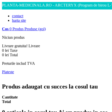
PLANTA-MEDICINALA.RO - ARCTERYX
(Program de birou L-
contact
harta site
Cos
0
Produs
Produse
(gol)
Niciun produs
Livrare gratuita!
Livrare
0 lei
Taxe
0 lei
Total
Preturile includ TVA
Plateste
Produs adaugat cu succes la cosul tau
Cantitate
Total