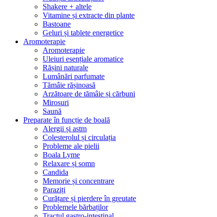
Shakere + altele
Vitamine și extracte din plante
Bastoane
Geluri și tablete energetice
Aromoterapie
Aromoterapie
Uleiuri esențiale aromatice
Rășini naturale
Lumânări parfumate
Tămâie rășinoasă
Arzătoare de tămâie și cărbuni
Mirosuri
Saună
Preparate în funcție de boală
Alergii și astm
Colesterolul și circulația
Probleme ale pielii
Boala Lyme
Relaxare și somn
Candida
Memorie și concentrare
Paraziți
Curățare și pierdere în greutate
Problemele bărbaților
Tractul gastro-intestinal