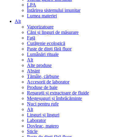
LPA
Întărirea sistemului imunitar
Lumea materiei
Alt
Vaporizatoare
Căni și linguri de măsurare
Față
Curățenie ecologică
Paste de dinți fără fluor
Lumânări rituale
Alt
Alte produse
Absint
Tămâie, cărbune
Accesorii de laborator
Produse de baie
Reparații și extractoare de fluide
Meșteșuguri și îmbrăcăminte
Nuci pentru rufe
Alt
Linguri și linguri
Laborator
Dovleac, matero
Sticle
Paste de dinți fără fluor