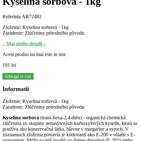
Kyselina sorbová - 1kg
Referinta
AR72482
Zloženie: Kyselina sorbová - 1kg
Zaradenie: Zlúčeniny prírodného pôvodu
↓ Mai multe detalii ↓
Acest produs nu mai este in stoc
191 lei
Adauga in cos
Informatii
Zloženie: Kyselina sorbová - 1kg
Zaradenie: Zlúčeniny prírodného pôvodu
Kyselina sorbová
(trans-hexa-2,4-dién) - organická chemická
zlúčenina zo skupiny nenasýtených karboxylových kyselín, ktorá sa
používa ako konzervačná látka, hlavne v margaríne a syroch. V
zoznamoch zloženia potravín je kódovaný ako E-200 v súlade s E-
zoznamom. Môže sa tiež použiť vo forme draselnej (E-202) alebo