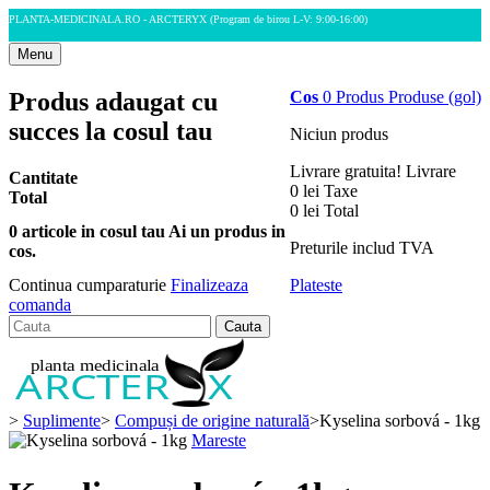
PLANTA-MEDICINALA.RO - ARCTERYX
(Program de birou L-V: 9:00-16:00)
Menu
Produs adaugat cu
Cos
0
Produs
Produse
(gol)
succes la cosul tau
Niciun produs
Livrare gratuita!
Livrare
Cantitate
0 lei
Taxe
Total
0 lei
Total
0
articole in cosul tau
Ai un produs in
Preturile includ TVA
cos.
Plateste
Continua cumparaturie
Finalizeaza
comanda
Cauta
>
Suplimente
>
Compuși de origine naturală
>
Kyselina sorbová - 1kg
Mareste