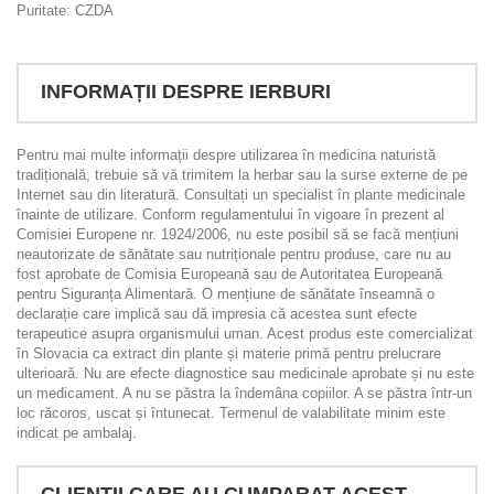
Puritate: CZDA
INFORMAȚII DESPRE IERBURI
Pentru mai multe informații despre utilizarea în medicina naturistă
tradițională, trebuie să vă trimitem la herbar sau la surse externe de pe
Internet sau din literatură. Consultați un specialist în plante medicinale
înainte de utilizare. Conform regulamentului în vigoare în prezent al
Comisiei Europene nr. 1924/2006, nu este posibil să se facă mențiuni
neautorizate de sănătate sau nutriționale pentru produse, care nu au
fost aprobate de Comisia Europeană sau de Autoritatea Europeană
pentru Siguranța Alimentară. O mențiune de sănătate înseamnă o
declarație care implică sau dă impresia că acestea sunt efecte
terapeutice asupra organismului uman. Acest produs este comercializat
în Slovacia ca extract din plante și materie primă pentru prelucrare
ulterioară. Nu are efecte diagnostice sau medicinale aprobate și nu este
un medicament. A nu se păstra la îndemâna copiilor. A se păstra într-un
loc răcoros, uscat și întunecat. Termenul de valabilitate minim este
indicat pe ambalaj.