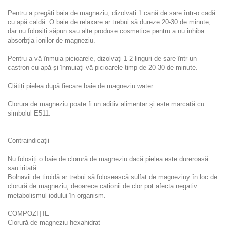
Pentru a pregăti baia de magneziu, dizolvați 1 cană de sare într-o cadă
cu apă caldă. O baie de relaxare ar trebui să dureze 20-30 de minute,
dar nu folosiți săpun sau alte produse cosmetice pentru a nu inhiba
absorbția ionilor de magneziu.
Pentru a vă înmuia picioarele, dizolvați 1-2 linguri de sare într-un
castron cu apă și înmuiați-vă picioarele timp de 20-30 de minute.
Clătiți pielea după fiecare baie de magneziu water.
Clorura de magneziu poate fi un aditiv alimentar și este marcată cu
simbolul E511.
Contraindicații
Nu folosiți o baie de clorură de magneziu dacă pielea este dureroasă
sau iritată.
Bolnavii de tiroidă ar trebui să folosească sulfat de magneziuy în loc de
clorură de magneziu, deoarece cationii de clor pot afecta negativ
metabolismul iodului în organism.
COMPOZIȚIE
Clorură de magneziu hexahidrat