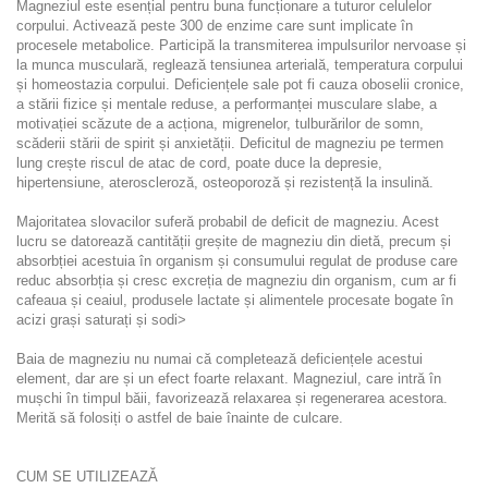
Magneziul este esențial pentru buna funcționare a tuturor celulelor
corpului. Activează peste 300 de enzime care sunt implicate în
procesele metabolice. Participă la transmiterea impulsurilor nervoase și
la munca musculară, reglează tensiunea arterială, temperatura corpului
și homeostazia corpului. Deficiențele sale pot fi cauza oboselii cronice,
a stării fizice și mentale reduse, a performanței musculare slabe, a
motivației scăzute de a acționa, migrenelor, tulburărilor de somn,
scăderii stării de spirit și anxietății. Deficitul de magneziu pe termen
lung crește riscul de atac de cord, poate duce la depresie,
hipertensiune, ateroscleroză, osteoporoză și rezistență la insulină.
Majoritatea slovacilor suferă probabil de deficit de magneziu. Acest
lucru se datorează cantității greșite de magneziu din dietă, precum și
absorbției acestuia în organism și consumului regulat de produse care
reduc absorbția și cresc excreția de magneziu din organism, cum ar fi
cafeaua și ceaiul, produsele lactate și alimentele procesate bogate în
acizi grași saturați și sodi>
Baia de magneziu nu numai că completează deficiențele acestui
element, dar are și un efect foarte relaxant. Magneziul, care intră în
mușchi în timpul băii, favorizează relaxarea și regenerarea acestora.
Merită să folosiți o astfel de baie înainte de culcare.
CUM SE UTILIZEAZĂ