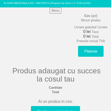
PLANTA-MEDICINALA.RO - ARCTERYX
(Program de birou L-V: 9:00-16:00)
Menu
Cos
(gol)
Niciun produs
Livrare gratuita!
Livrare
0 lei
Taxe
0 lei
Total
Preturile includ TVA
Plateste
Produs adaugat cu succes
la cosul tau
Cantitate
Total
Ai un produs in cos.