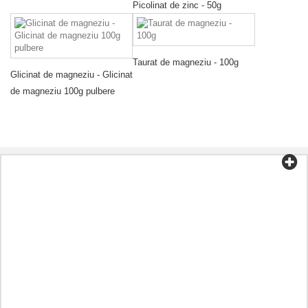
Picolinat de zinc - 50g
Taurat de magneziu - 100g
Glicinat de magneziu - Glicinat
de magneziu 100g pulbere
Categorii
Ceai și cafea
Alimente organice
Cosmetice
Aromoterapie
Alimentație sănătoasă
Preparate în funcție de boală