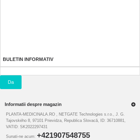
Comenzile mele
Returnarile mele
Notele mele de credit
Adresele mele
Informatiile mele personale
Cupoanele mele
BULETIN INFORMATIV
Da
Informatii despre magazin
PLANTA-MEDICINALA.RO , NETGATE Technologies s.r.o., J. G.
Tajovského 8, 97101 Prievidza, Republica Slovacă, ID: 36710881,
VATID: SK2022297431
+421907548755
Sunati-ne acum: