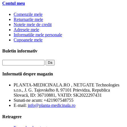
Contul meu
Comenzile mele
Returnarile mele
Notele mele de credit
Adresele mele
Informatiile mele personale
Cupoanele mele
Buletin informativ
Da
Informatii despre magazin
PLANTA-MEDICINALA.RO , NETGATE Technologies
s.r.o., J. G. Tajovského 8, 97101 Prievidza, Republica
Slovacă, ID: 36710881, VATID: SK2022297431
Sunati-ne acum:
+421907548755
E-mail:
info@planta-medicinala.ro
Retragere