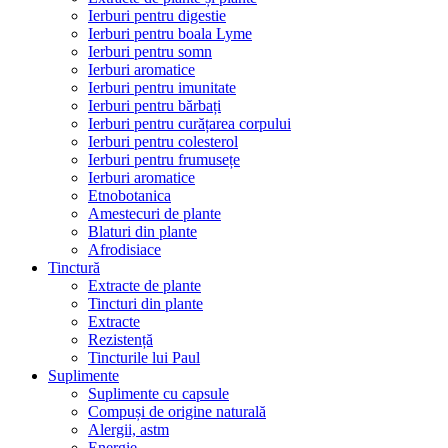
Ierburi pentru digestie
Ierburi pentru boala Lyme
Ierburi pentru somn
Ierburi aromatice
Ierburi pentru imunitate
Ierburi pentru bărbați
Ierburi pentru curățarea corpului
Ierburi pentru colesterol
Ierburi pentru frumusețe
Ierburi aromatice
Etnobotanica
Amestecuri de plante
Blaturi din plante
Afrodisiace
Tinctură
Extracte de plante
Tincturi din plante
Extracte
Rezistență
Tincturile lui Paul
Suplimente
Suplimente cu capsule
Compuși de origine naturală
Alergii, astm
Energie