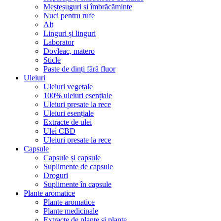
Meșteșuguri și îmbrăcăminte
Nuci pentru rufe
Alt
Linguri și linguri
Laborator
Dovleac, matero
Sticle
Paste de dinți fără fluor
Uleiuri
Uleiuri vegetale
100% uleiuri esențiale
Uleiuri presate la rece
Uleiuri esențiale
Extracte de ulei
Ulei CBD
Uleiuri presate la rece
Capsule
Capsule și capsule
Suplimente de capsule
Droguri
Suplimente în capsule
Plante aromatice
Plante aromatice
Plante medicinale
Extracte de plante și plante