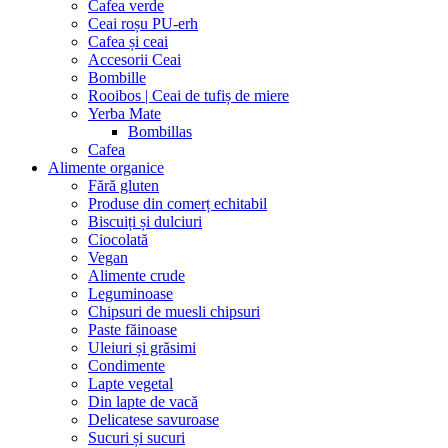
Cafea verde
Ceai roșu PU-erh
Cafea și ceai
Accesorii Ceai
Bombille
Rooibos | Ceai de tufiș de miere
Yerba Mate
Bombillas
Cafea
Alimente organice
Fără gluten
Produse din comerț echitabil
Biscuiți și dulciuri
Ciocolată
Vegan
Alimente crude
Leguminoase
Chipsuri de muesli chipsuri
Paste făinoase
Uleiuri și grăsimi
Condimente
Lapte vegetal
Din lapte de vacă
Delicatese savuroase
Sucuri și sucuri