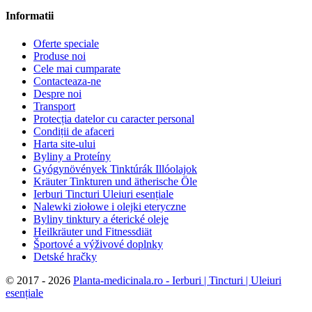
Informatii
Oferte speciale
Produse noi
Cele mai cumparate
Contacteaza-ne
Despre noi
Transport
Protecția datelor cu caracter personal
Condiții de afaceri
Harta site-ului
Byliny a Proteíny
Gyógynövények Tinktúrák Illóolajok
Kräuter Tinkturen und ätherische Öle
Ierburi Tincturi Uleiuri esențiale
Nalewki ziołowe i olejki eteryczne
Byliny tinktury a éterické oleje
Heilkräuter und Fitnessdiät
Športové a výživové doplnky
Detské hračky
©
2017 - 2026
Planta-medicinala.ro - Ierburi | Tincturi | Uleiuri
esențiale