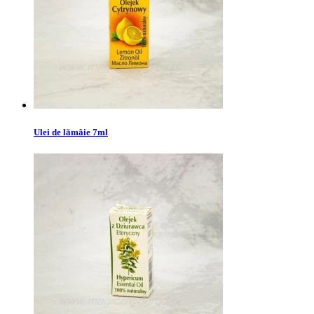
Ulei de lămâie 7ml