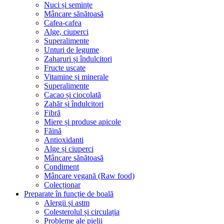
Nuci și semințe
Mâncare sănătoasă
Cafea-cafea
Alge, ciuperci
Superalimente
Unturi de legume
Zaharuri și îndulcitori
Fructe uscate
Vitamine și minerale
Superalimente
Cacao și ciocolată
Zahăr și îndulcitori
Fibră
Miere și produse apicole
Făină
Antioxidanti
Alge și ciuperci
Mâncare sănătoasă
Condiment
Mâncare vegană (Raw food)
Colecționar
Preparate în funcție de boală
Alergii și astm
Colesterolul și circulația
Probleme ale pielii