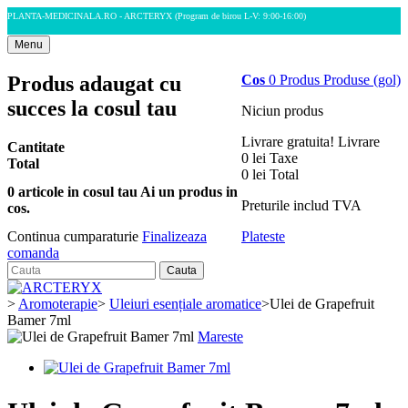
PLANTA-MEDICINALA.RO - ARCTERYX
(Program de birou L-V: 9:00-16:00)
Menu
Produs adaugat cu
Cos
0
Produs
Produse
(gol)
succes la cosul tau
Niciun produs
Livrare gratuita!
Livrare
Cantitate
0 lei
Taxe
Total
0 lei
Total
0
articole in cosul tau
Ai un produs in
Preturile includ TVA
cos.
Plateste
Continua cumparaturie
Finalizeaza
comanda
Cauta
>
Aromoterapie
>
Uleiuri esențiale aromatice
>
Ulei de Grapefruit
Bamer 7ml
Mareste