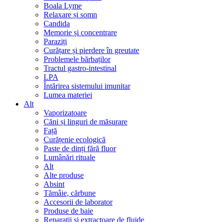
Boala Lyme
Relaxare și somn
Candida
Memorie și concentrare
Paraziți
Curățare și pierdere în greutate
Problemele bărbaților
Tractul gastro-intestinal
LPA
Întărirea sistemului imunitar
Lumea materiei
Alt
Vaporizatoare
Căni și linguri de măsurare
Față
Curățenie ecologică
Paste de dinți fără fluor
Lumânări rituale
Alt
Alte produse
Absint
Tămâie, cărbune
Accesorii de laborator
Produse de baie
Reparații și extractoare de fluide