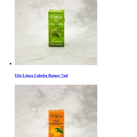
Ulei Litsea Cubeba Bamer 7ml