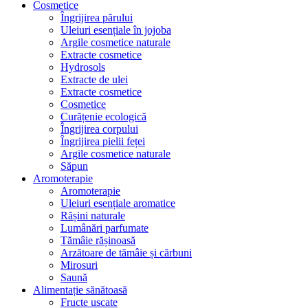
Cosmetice
Îngrijirea părului
Uleiuri esențiale în jojoba
Argile cosmetice naturale
Extracte cosmetice
Hydrosols
Extracte de ulei
Extracte cosmetice
Cosmetice
Curățenie ecologică
Îngrijirea corpului
Îngrijirea pielii feței
Argile cosmetice naturale
Săpun
Aromoterapie
Aromoterapie
Uleiuri esențiale aromatice
Rășini naturale
Lumânări parfumate
Tămâie rășinoasă
Arzătoare de tămâie și cărbuni
Mirosuri
Saună
Alimentație sănătoasă
Fructe uscate