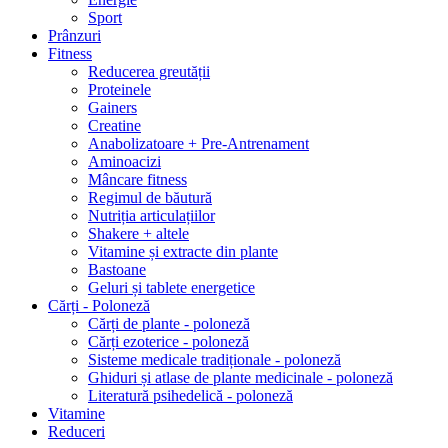
Sport
Prânzuri
Fitness
Reducerea greutății
Proteinele
Gainers
Creatine
Anabolizatoare + Pre-Antrenament
Aminoacizi
Mâncare fitness
Regimul de băutură
Nutriția articulațiilor
Shakere + altele
Vitamine și extracte din plante
Bastoane
Geluri și tablete energetice
Cărți - Poloneză
Cărți de plante - poloneză
Cărți ezoterice - poloneză
Sisteme medicale tradiționale - poloneză
Ghiduri și atlase de plante medicinale - poloneză
Literatură psihedelică - poloneză
Vitamine
Reduceri