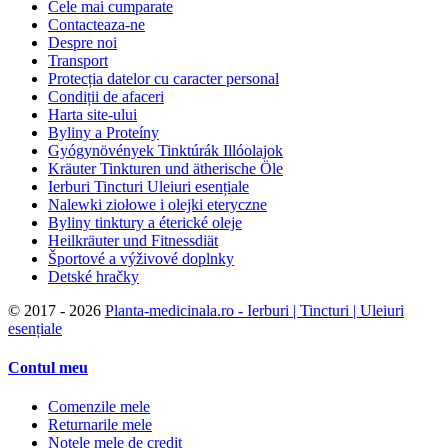
Cele mai cumparate
Contacteaza-ne
Despre noi
Transport
Protecția datelor cu caracter personal
Condiții de afaceri
Harta site-ului
Byliny a Proteíny
Gyógynövények Tinktúrák Illóolajok
Kräuter Tinkturen und ätherische Öle
Ierburi Tincturi Uleiuri esențiale
Nalewki ziołowe i olejki eteryczne
Byliny tinktury a éterické oleje
Heilkräuter und Fitnessdiät
Športové a výživové doplnky
Detské hračky
©
2017 - 2026
Planta-medicinala.ro - Ierburi | Tincturi | Uleiuri
esențiale
Contul meu
Comenzile mele
Returnarile mele
Notele mele de credit