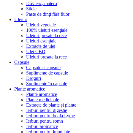
Dovleac, matero
Sticle
Paste de dinți fără fluor
Uleiuri
Uleiuri vegetale
100% uleiuri esențiale
Uleiuri presate la rece
Uleiuri esențiale
Extracte de ulei
Ulei CBD
Uleiuri presate la rece
Capsule
Capsule și capsule
Suplimente de capsule
Droguri
Suplimente în capsule
Plante aromatice
Plante aromatice
Plante medicinale
Extracte de plante și plante
Ierburi pentru digestie
Ierburi pentru boala Lyme
Ierburi pentru somn
Ierburi aromatice
Ierburi pentru imunitate