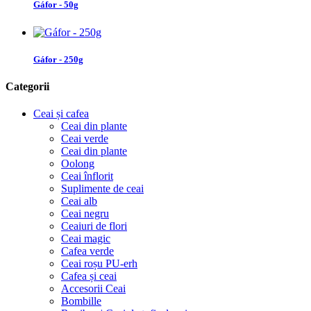
Gáfor - 50g
Gáfor - 250g
Categorii
Ceai și cafea
Ceai din plante
Ceai verde
Ceai din plante
Oolong
Ceai înflorit
Suplimente de ceai
Ceai alb
Ceai negru
Ceaiuri de flori
Ceai magic
Cafea verde
Ceai roșu PU-erh
Cafea și ceai
Accesorii Ceai
Bombille