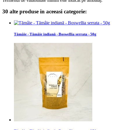
Termenul de valabilitate minim este indicat pe ambalaj.
30 alte produse in aceeasi categorie:
Tămâie - Tămâie indiană - Boswellia serrata - 50g