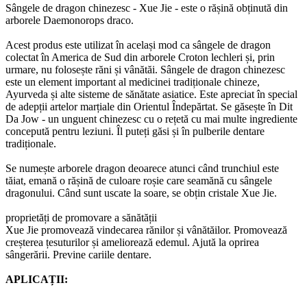
Sângele de dragon chinezesc - Xue Jie - este o rășină obținută din
arborele Daemonorops draco.
Acest produs este utilizat în același mod ca sângele de dragon
colectat în America de Sud din arborele Croton lechleri și, prin
urmare, nu folosește răni și vânătăi. Sângele de dragon chinezesc
este un element important al medicinei tradiționale chineze,
Ayurveda și alte sisteme de sănătate asiatice. Este apreciat în special
de adepții artelor marțiale din Orientul Îndepărtat. Se găsește în Dit
Da Jow - un unguent chinezesc cu o rețetă cu mai multe ingrediente
concepută pentru leziuni. Îl puteți găsi și în pulberile dentare
tradiționale.
Se numește arborele dragon deoarece atunci când trunchiul este
tăiat, emană o rășină de culoare roșie care seamănă cu sângele
dragonului. Când sunt uscate la soare, se obțin cristale Xue Jie.
proprietăți de promovare a sănătății
Xue Jie promovează vindecarea rănilor și vânătăilor. Promovează
creșterea țesuturilor și ameliorează edemul. Ajută la oprirea
sângerării. Previne cariile dentare.
APLICAȚII: