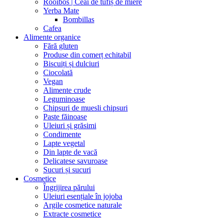
Rooibos | Ceai de tufiș de miere
Yerba Mate
Bombillas
Cafea
Alimente organice
Fără gluten
Produse din comerț echitabil
Biscuiți și dulciuri
Ciocolată
Vegan
Alimente crude
Leguminoase
Chipsuri de muesli chipsuri
Paste făinoase
Uleiuri și grăsimi
Condimente
Lapte vegetal
Din lapte de vacă
Delicatese savuroase
Sucuri și sucuri
Cosmetice
Îngrijirea părului
Uleiuri esențiale în jojoba
Argile cosmetice naturale
Extracte cosmetice