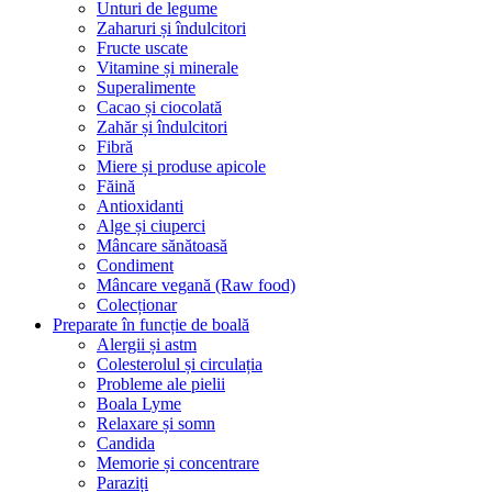
Unturi de legume
Zaharuri și îndulcitori
Fructe uscate
Vitamine și minerale
Superalimente
Cacao și ciocolată
Zahăr și îndulcitori
Fibră
Miere și produse apicole
Făină
Antioxidanti
Alge și ciuperci
Mâncare sănătoasă
Condiment
Mâncare vegană (Raw food)
Colecționar
Preparate în funcție de boală
Alergii și astm
Colesterolul și circulația
Probleme ale pielii
Boala Lyme
Relaxare și somn
Candida
Memorie și concentrare
Paraziți