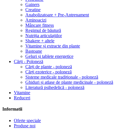
Gainers
Creatine
Anabolizatoare + Pre-Antrenament
Aminoacizi
Mâncare fitness
Regimul de băutură
Nutriția articulațiilor
Shakere + altele
Vitamine și extracte din plante
Bastoane
Geluri și tablete energetice
Cărți - Poloneză
Cărți de plante - poloneză
Cărți ezoterice - poloneză
Sisteme medicale tradiționale - poloneză
Ghiduri și atlase de plante medicinale - poloneză
Literatură psihedelică - poloneză
Vitamine
Reduceri
Informatii
Oferte speciale
Produse noi