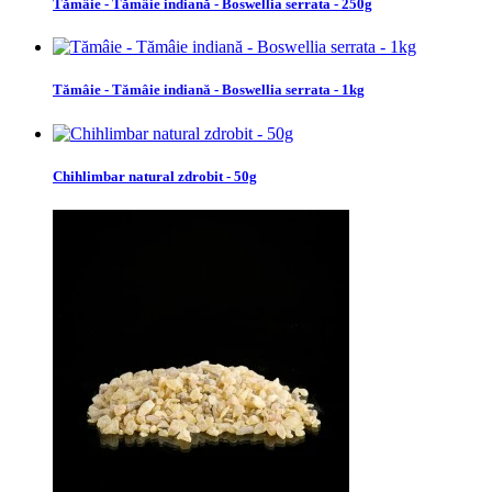
Tămâie - Tămâie indiană - Boswellia serrata - 250g
Tămâie - Tămâie indiană - Boswellia serrata - 1kg
Chihlimbar natural zdrobit - 50g