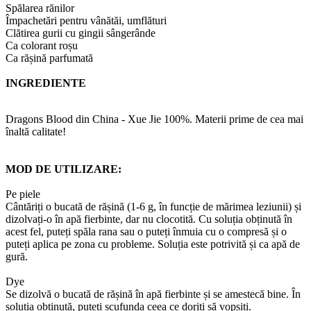
Spălarea rănilor
Împachetări pentru vânătăi, umflături
Clătirea gurii cu gingii sângerânde
Ca colorant roșu
Ca rășină parfumată
INGREDIENTE
Dragons Blood din China - Xue Jie 100%. Materii prime de cea mai
înaltă calitate!
MOD DE UTILIZARE:
Pe piele
Cântăriți o bucată de rășină (1-6 g, în funcție de mărimea leziunii) și
dizolvați-o în apă fierbinte, dar nu clocotită. Cu soluția obținută în
acest fel, puteți spăla rana sau o puteți înmuia cu o compresă și o
puteți aplica pe zona cu probleme. Soluția este potrivită și ca apă de
gură.
Dye
Se dizolvă o bucată de rășină în apă fierbinte și se amestecă bine. În
soluția obținută, puteți scufunda ceea ce doriți să vopsiți.