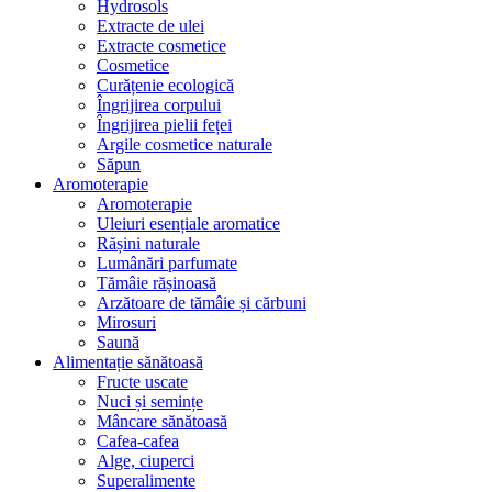
Hydrosols
Extracte de ulei
Extracte cosmetice
Cosmetice
Curățenie ecologică
Îngrijirea corpului
Îngrijirea pielii feței
Argile cosmetice naturale
Săpun
Aromoterapie
Aromoterapie
Uleiuri esențiale aromatice
Rășini naturale
Lumânări parfumate
Tămâie rășinoasă
Arzătoare de tămâie și cărbuni
Mirosuri
Saună
Alimentație sănătoasă
Fructe uscate
Nuci și semințe
Mâncare sănătoasă
Cafea-cafea
Alge, ciuperci
Superalimente