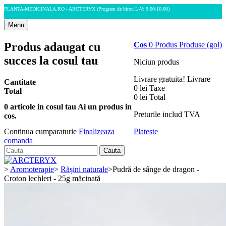
PLANTA-MEDICINALA.RO - ARCTERYX
(Program de birou L-V: 9:00-16:00)
Menu
Produs adaugat cu
Cos
0
Produs
Produse
(gol)
succes la cosul tau
Niciun produs
Livrare gratuita!
Livrare
Cantitate
0 lei
Taxe
Total
0 lei
Total
0
articole in cosul tau
Ai un produs in
Preturile includ TVA
cos.
Plateste
Continua cumparaturie
Finalizeaza
comanda
Cauta
>
Aromoterapie
>
Rășini naturale
>
Pudră de sânge de dragon -
Croton lechleri - 25g măcinată