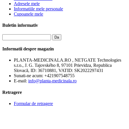
Adresele mele
Informatiile mele personale
Cupoanele mele
Buletin informativ
Da
Informatii despre magazin
PLANTA-MEDICINALA.RO , NETGATE Technologies
s.r.o., J. G. Tajovského 8, 97101 Prievidza, Republica
Slovacă, ID: 36710881, VATID: SK2022297431
Sunati-ne acum:
+421907548755
E-mail:
info@planta-medicinala.ro
Retragere
Formular de retragere