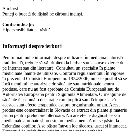
A mirosi
Puneți o bucată de rășină pe cărbuni încinși.
Contraindicații:
Hipersensibilitate la rășină.
Informații despre ierburi
Pentru mai multe informații despre utilizarea în medicina naturistă
tradițională, trebuie să vă trimitem la herbar sau la surse externe de
pe Internet sau din literatură. Consultați un specialist în plante
medicinale înainte de utilizare. Conform regulamentului în vigoare
în prezent al Comisiei Europene nr. 1924/2006, nu este posibil să se
facă mențiuni neautorizate de sănătate sau nutriționale pentru
produse, care nu au fost aprobate de Comisia Europeană sau de
Autoritatea Europeană pentru Siguranța Alimentară. O mențiune de
sănătate înseamnă o declarație care implică sau dă impresia că
acestea sunt efecte terapeutice asupra organismului uman. Acest
produs este comercializat în Slovacia ca extract din plante și materie
primă pentru prelucrare ulterioară. Nu are efecte diagnostice sau
medicinale aprobate și nu este un medicament. A nu se păstra la
îndemâna copiilor. A se păstra într-un loc răcoros, uscat și întunecat.