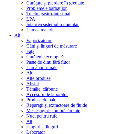
Curățare și pierdere în greutate
Problemele bărbaților
Tractul gastro-intestinal
LPA
Întărirea sistemului imunitar
Lumea materiei
Alt
Vaporizatoare
Căni și linguri de măsurare
Față
Curățenie ecologică
Paste de dinți fără fluor
Lumânări rituale
Alt
Alte produse
Absint
Tămâie, cărbune
Accesorii de laborator
Produse de baie
Reparații și extractoare de fluide
Meșteșuguri și îmbrăcăminte
Nuci pentru rufe
Alt
Linguri și linguri
Laborator