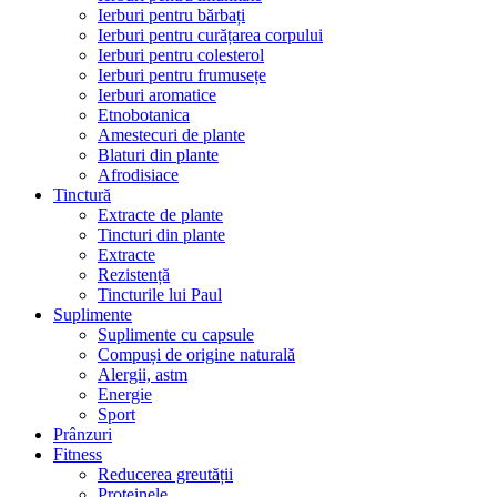
Ierburi pentru bărbați
Ierburi pentru curățarea corpului
Ierburi pentru colesterol
Ierburi pentru frumusețe
Ierburi aromatice
Etnobotanica
Amestecuri de plante
Blaturi din plante
Afrodisiace
Tinctură
Extracte de plante
Tincturi din plante
Extracte
Rezistență
Tincturile lui Paul
Suplimente
Suplimente cu capsule
Compuși de origine naturală
Alergii, astm
Energie
Sport
Prânzuri
Fitness
Reducerea greutății
Proteinele