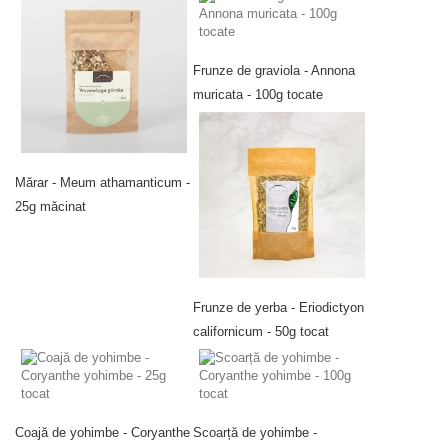
Frunze de graviola - Annona
muricata - 100g tocate
Mărar - Meum athamanticum -
25g măcinat
Frunze de yerba - Eriodictyon
californicum - 50g tocat
Coajă de yohimbe - Coryanthe
Scoarță de yohimbe -