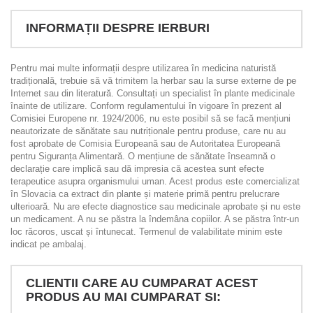
INFORMAȚII DESPRE IERBURI
Pentru mai multe informații despre utilizarea în medicina naturistă
tradițională, trebuie să vă trimitem la herbar sau la surse externe de pe
Internet sau din literatură. Consultați un specialist în plante medicinale
înainte de utilizare. Conform regulamentului în vigoare în prezent al
Comisiei Europene nr. 1924/2006, nu este posibil să se facă mențiuni
neautorizate de sănătate sau nutriționale pentru produse, care nu au
fost aprobate de Comisia Europeană sau de Autoritatea Europeană
pentru Siguranța Alimentară. O mențiune de sănătate înseamnă o
declarație care implică sau dă impresia că acestea sunt efecte
terapeutice asupra organismului uman. Acest produs este comercializat
în Slovacia ca extract din plante și materie primă pentru prelucrare
ulterioară. Nu are efecte diagnostice sau medicinale aprobate și nu este
un medicament. A nu se păstra la îndemâna copiilor. A se păstra într-un
loc răcoros, uscat și întunecat. Termenul de valabilitate minim este
indicat pe ambalaj.
CLIENTII CARE AU CUMPARAT ACEST
PRODUS AU MAI CUMPARAT SI: