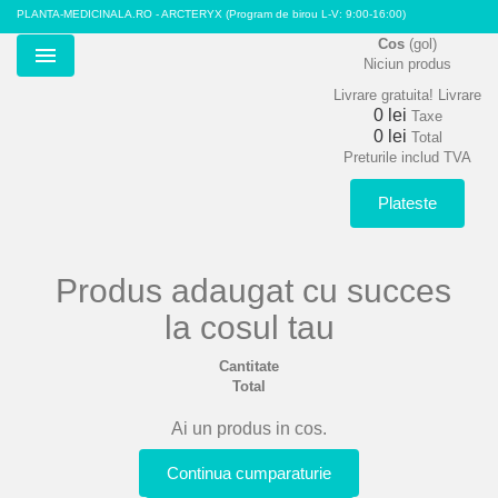
PLANTA-MEDICINALA.RO - ARCTERYX
(Program de birou L-V: 9:00-16:00)
Cos
(gol)
Niciun produs
Menu
Livrare gratuita!
Livrare
0 lei
Taxe
0 lei
Total
Preturile includ TVA
Plateste
Produs adaugat cu succes
la cosul tau
Cantitate
Total
Ai un produs in cos.
Continua cumparaturie