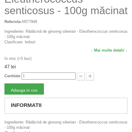
senticosus - 100g măcinat
Referinta
AR77948
Ingrediente: Rădăcină de ginseng siberian - Eleutherococcus senticosus
- 100g măcinat
Clasificare: Ierburi
↓ Mai multe detalii ↓
în stoc (>5 buc)
47 lei
Cantitate
Adauga in cos
INFORMATII
Ingrediente: Rădăcină de ginseng siberian - Eleutherococcus senticosus
- 100g măcinat