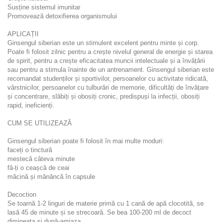
Susține sistemul imunitar
Promovează detoxifierea organismului
APLICAȚII
Ginsengul siberian este un stimulent excelent pentru minte și corp.
Poate fi folosit zilnic pentru a crește nivelul general de energie și starea
de spirit, pentru a crește eficacitatea muncii intelectuale și a învățării
sau pentru a stimula înainte de un antrenament. Ginsengul siberian este
recomandat studenților și sportivilor, persoanelor cu activitate ridicată,
vârstnicilor, persoanelor cu tulburări de memorie, dificultăți de învățare
și concentrare, slăbiți și obosiți cronic, predispuși la infecții, obosiți
rapid, ineficienți.
CUM SE UTILIZEAZĂ
Ginsengul siberian poate fi folosit în mai multe moduri:
faceți o tinctură
mestecă câteva minute
fă-ți o ceașcă de ceai
măcină și mănâncă în capsule
Decoction
Se toarnă 1-2 linguri de materie primă cu 1 cană de apă clocotită, se
lasă 45 de minute și se strecoară. Se bea 100-200 ml de decoct
dimineața și după-amiaza.