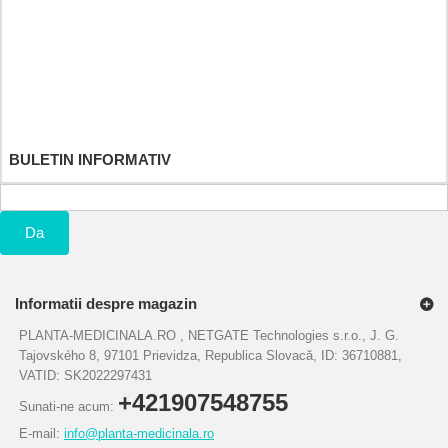
Returnarile mele
Notele mele de credit
Adresele mele
Informatiile mele personale
Cupoanele mele
BULETIN INFORMATIV
Da
Informatii despre magazin
PLANTA-MEDICINALA.RO , NETGATE Technologies s.r.o., J. G.
Tajovského 8, 97101 Prievidza, Republica Slovacă, ID: 36710881,
VATID: SK2022297431
+421907548755
Sunati-ne acum:
E-mail:
info@planta-medicinala.ro