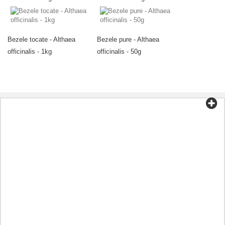
Bezele tocate - Althaea
Bezele pure - Althaea
officinalis - 1kg
officinalis - 50g
Categorii
Ceai și cafea
Alimente organice
Cosmetice
Aromoterapie
Alimentație sănătoasă
Preparate în funcție de boală
Alt