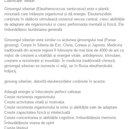
Clasificare: Ierburi
Ginsengul siberian (Eleutherococcus senticosus) este o plantă
minunată care întărește organismul și dă energie. Eleuterozidele
conținute în rădăcini stimulează sistemul nervos central, cresc abilitățile
de adaptare ale organismului și cresc performanța mentală și fizică. Ele
îmbunătățesc bunăstarea generală.
Ginsengul siberian este similar cu acțiunea ginsengului real (Panax
ginseng). Crește în Siberia de Est, China, Coreea și Japonia. Medicina
tradițională din aceste regiuni îl folosește de mai bine de 4000 de ani ca
mijloc de creștere a vitalității și energiei vitale, antidepresiv, stimulare,
creștere a rezistenței și imunității. În medicina tradițională chineză,
ginsengul siberian se numește cì wǔji, iar în Rusia eleutherokokk
koljucij.
ginseng siberian, datorită eleuterozidelor conținute în acesta:
Adaugă energie și înlocuiește perfect cafeaua
Crește rezistența organismului
Crește activitatea vitală și motivația
Crește rezistența organismului la stres și abilitățile sale de adaptare
Crește capacitatea fizică și intelectuală
Crește concentrarea și abilitățile cognitive, îmbunătățește memoria
Îmbunătățește starea de spirit
Crește libidoul