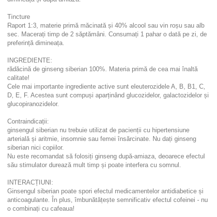
Tincture
Raport 1:3, materie primă măcinată și 40% alcool sau vin roșu sau alb
sec. Macerați timp de 2 săptămâni. Consumați 1 pahar o dată pe zi, de
preferință dimineața.
INGREDIENTE:
rădăcină de ginseng siberian 100%. Materia primă de cea mai înaltă
calitate!
Cele mai importante ingrediente active sunt eleuterozidele A, B, B1, C,
D, E, F. Acestea sunt compuși aparținând glucozidelor, galactozidelor și
glucopiranozidelor.
Contraindicații:
ginsengul siberian nu trebuie utilizat de pacienții cu hipertensiune
arterială și aritmie, insomnie sau femei însărcinate. Nu dați ginseng
siberian nici copiilor.
Nu este recomandat să folosiți ginseng după-amiaza, deoarece efectul
său stimulator durează mult timp și poate interfera cu somnul.
INTERACȚIUNI:
Ginsengul siberian poate spori efectul medicamentelor antidiabetice și
anticoagulante. În plus, îmbunătățește semnificativ efectul cofeinei - nu
o combinați cu cafeaua!