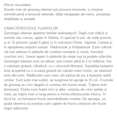
Efecte secundare:
Dozele mari de ginseng siberian pot provoca insomnie, o creștere
semnificativă a tensiunii arteriale, bătăi neregulate ale inimii, anxietate,
iritabilitate și amețeli.
CARACTERISTICILE PLANTELOR
Ginsengul siberian aparține familiei araliowatych. După cum indică și
numele său comun, apare în Siberia, în special în est, de unde provine
și el. În prezent, poate fi găsit și în sud-estul Chinei, Japonia, Coreea și
în apropierea orașelor rusești: Vladivostok și Khabarovsk. Este cultivat
cel mai adesea în pădurile de conifere montane și mixte, formând
ciorchini mici. Uneori apare în pădurile de stejar sau la poalele stâncilor.
Ginsengul siberian este un arbust care crește până la 2 m înălțime. Are
o varietate groasă, cilindrică, cu o structură fibroasă. Suprafața butașilor
este acoperită cu o scoarță groasă de culoare maro închis, iar interiorul
este alb-crem. Rădăcinile care cresc din partea de jos a butașilor arată
similar. Sunt puțin mai subțiri, iar lungimea lor ajunge la 15 cm. Frunzele
de ginseng au cinci degete și constau din frunze ovale. Tulpina este
lemnoasă. Florile sunt foarte mici și albe, constau din cinci petale și
cresc pe tulpini mari și lungi pentru a forma inflorescențe sferice. În
locul lor, se formează fructe asemănătoare murelor. De aproape, se
poate observa că acestea sunt capete de fructe compuse din fructe
negre adiacente.