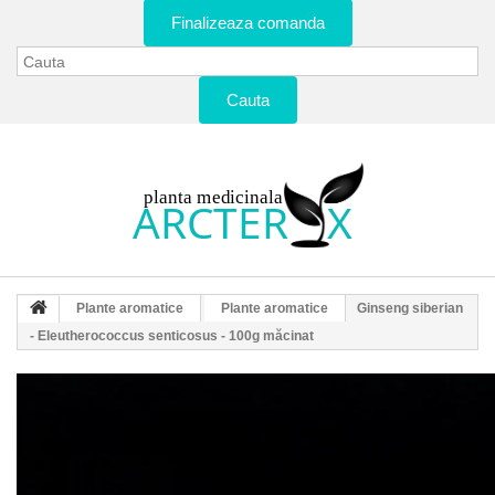
Finalizeaza comanda
Cauta
Plante aromatice
Plante aromatice
Ginseng siberian
- Eleutherococcus senticosus - 100g măcinat