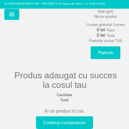
PLANTA-MEDICINALA.RO - ARCTERYX
(Program de birou L-V: 9:00-16:00)
Cos
(gol)
Niciun produs
Menu
Livrare gratuita!
Livrare
0 lei
Taxe
0 lei
Total
Preturile includ TVA
Plateste
Produs adaugat cu succes
la cosul tau
Cantitate
Total
Ai un produs in cos.
Continua cumparaturie