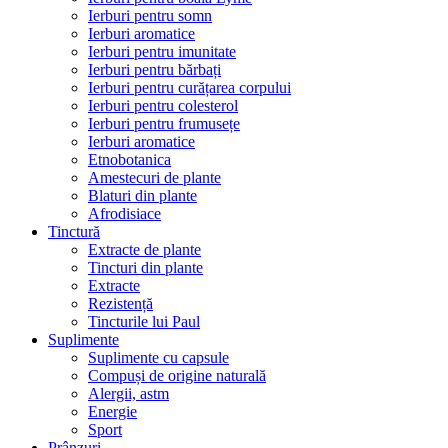
Ierburi pentru somn
Ierburi aromatice
Ierburi pentru imunitate
Ierburi pentru bărbați
Ierburi pentru curățarea corpului
Ierburi pentru colesterol
Ierburi pentru frumusețe
Ierburi aromatice
Etnobotanica
Amestecuri de plante
Blaturi din plante
Afrodisiace
Tinctură
Extracte de plante
Tincturi din plante
Extracte
Rezistență
Tincturile lui Paul
Suplimente
Suplimente cu capsule
Compuși de origine naturală
Alergii, astm
Energie
Sport
Prânzuri