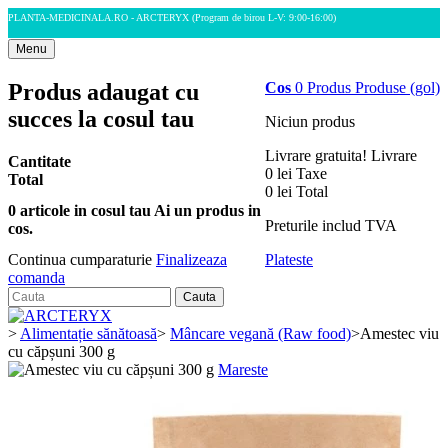
PLANTA-MEDICINALA.RO - ARCTERYX
(Program de birou L-V: 9:00-16:00)
Menu
Produs adaugat cu
Cos
0
Produs
Produse
(gol)
succes la cosul tau
Niciun produs
Livrare gratuita!
Livrare
Cantitate
0 lei
Taxe
Total
0 lei
Total
0
articole in cosul tau
Ai un produs in
Preturile includ TVA
cos.
Plateste
Continua cumparaturie
Finalizeaza
comanda
Cauta
>
Alimentație sănătoasă
>
Mâncare vegană (Raw food)
>
Amestec viu
cu căpșuni 300 g
Mareste