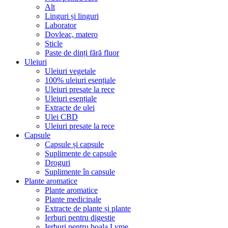
Alt
Linguri și linguri
Laborator
Dovleac, matero
Sticle
Paste de dinți fără fluor
Uleiuri
Uleiuri vegetale
100% uleiuri esențiale
Uleiuri presate la rece
Uleiuri esențiale
Extracte de ulei
Ulei CBD
Uleiuri presate la rece
Capsule
Capsule și capsule
Suplimente de capsule
Droguri
Suplimente în capsule
Plante aromatice
Plante aromatice
Plante medicinale
Extracte de plante și plante
Ierburi pentru digestie
Ierburi pentru boala Lyme