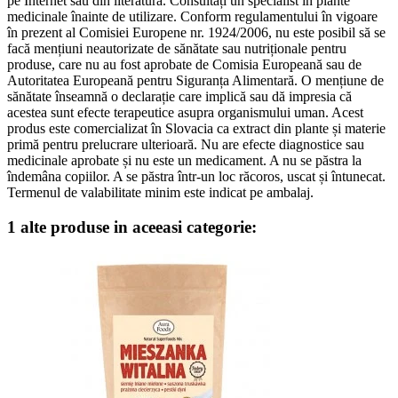
pe Internet sau din literatură. Consultați un specialist în plante
medicinale înainte de utilizare. Conform regulamentului în vigoare
în prezent al Comisiei Europene nr. 1924/2006, nu este posibil să se
facă mențiuni neautorizate de sănătate sau nutriționale pentru
produse, care nu au fost aprobate de Comisia Europeană sau de
Autoritatea Europeană pentru Siguranța Alimentară. O mențiune de
sănătate înseamnă o declarație care implică sau dă impresia că
acestea sunt efecte terapeutice asupra organismului uman. Acest
produs este comercializat în Slovacia ca extract din plante și materie
primă pentru prelucrare ulterioară. Nu are efecte diagnostice sau
medicinale aprobate și nu este un medicament. A nu se păstra la
îndemâna copiilor. A se păstra într-un loc răcoros, uscat și întunecat.
Termenul de valabilitate minim este indicat pe ambalaj.
1 alte produse in aceeasi categorie: