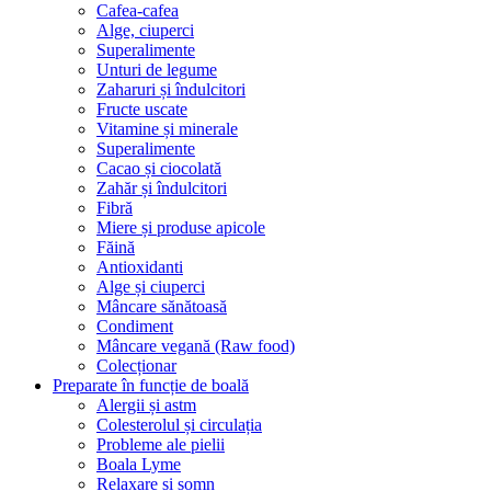
Cafea-cafea
Alge, ciuperci
Superalimente
Unturi de legume
Zaharuri și îndulcitori
Fructe uscate
Vitamine și minerale
Superalimente
Cacao și ciocolată
Zahăr și îndulcitori
Fibră
Miere și produse apicole
Făină
Antioxidanti
Alge și ciuperci
Mâncare sănătoasă
Condiment
Mâncare vegană (Raw food)
Colecționar
Preparate în funcție de boală
Alergii și astm
Colesterolul și circulația
Probleme ale pielii
Boala Lyme
Relaxare și somn