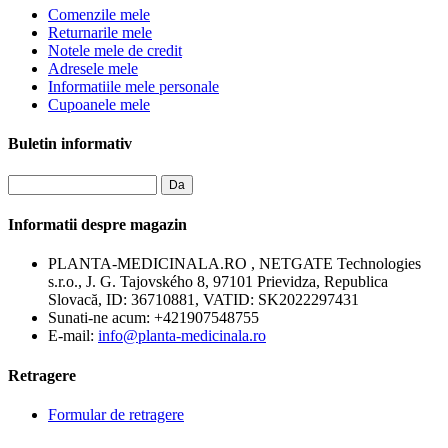
Comenzile mele
Returnarile mele
Notele mele de credit
Adresele mele
Informatiile mele personale
Cupoanele mele
Buletin informativ
Da
Informatii despre magazin
PLANTA-MEDICINALA.RO , NETGATE Technologies
s.r.o., J. G. Tajovského 8, 97101 Prievidza, Republica
Slovacă, ID: 36710881, VATID: SK2022297431
Sunati-ne acum:
+421907548755
E-mail:
info@planta-medicinala.ro
Retragere
Formular de retragere