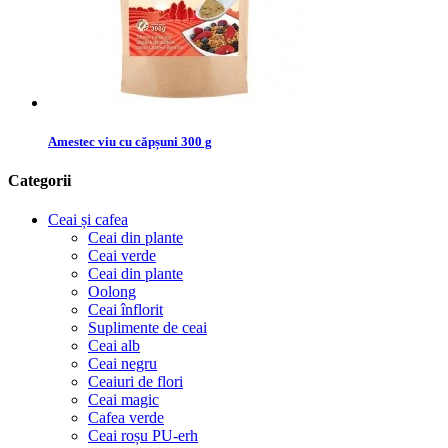
Amestec viu cu căpșuni 300 g
Categorii
Ceai și cafea
Ceai din plante
Ceai verde
Ceai din plante
Oolong
Ceai înflorit
Suplimente de ceai
Ceai alb
Ceai negru
Ceaiuri de flori
Ceai magic
Cafea verde
Ceai roșu PU-erh