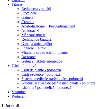
Fitness
Reducerea greutății
Proteinele
Gainers
Creatine
Anabolizatoare + Pre-Antrenament
Aminoacizi
Mâncare fitness
Regimul de băutură
Nutriția articulațiilor
Shakere + altele
Vitamine și extracte din plante
Bastoane
Geluri și tablete energetice
Cărți - Poloneză
Cărți de plante - poloneză
Cărți ezoterice - poloneză
Sisteme medicale tradiționale - poloneză
Ghiduri și atlase de plante medicinale - poloneză
Literatură psihedelică - poloneză
Vitamine
Reduceri
Informatii