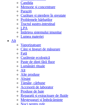
Candida
Memorie și concentrare
Paraziți
Curățare și pierdere în greutate
Problemele bărbaților
Tractul gastro-intestinal
LPA
Întărirea sistemului imunitar
Lumea materiei
Alt
Vaporizatoare
Căni și linguri de măsurare
Față
Curățenie ecologică
Paste de dinți fără fluor
Lumânări rituale
Alt
Alte produse
Absint
Tămâie, cărbune
Accesorii de laborator
Produse de baie
Reparații și extractoare de fluide
Meșteșuguri și îmbrăcăminte
Nuci pentru rufe