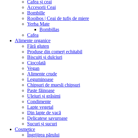
Cafea și ceai
Accesorii Ceai
Bombille
Rooibos | Ceai de tufiș de miere
Yerba Mate
Bombillas
Cafea
Alimente organice
Fără gluten
Produse din comerț echitabil
Biscuiți și dulciuri
Ciocolată
Vegan
Alimente crude
Leguminoase
Chipsuri de muesli chipsuri
Paste făinoase
Uleiuri și grăsimi
Condimente
Lapte vegetal
Din lapte de vacă
Delicatese savuroase
Sucuri și sucuri
Cosmetice
Îngrijirea părului