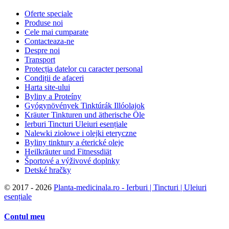
Oferte speciale
Produse noi
Cele mai cumparate
Contacteaza-ne
Despre noi
Transport
Protecția datelor cu caracter personal
Condiții de afaceri
Harta site-ului
Byliny a Proteíny
Gyógynövények Tinktúrák Illóolajok
Kräuter Tinkturen und ätherische Öle
Ierburi Tincturi Uleiuri esențiale
Nalewki ziołowe i olejki eteryczne
Byliny tinktury a éterické oleje
Heilkräuter und Fitnessdiät
Športové a výživové doplnky
Detské hračky
©
2017 - 2026
Planta-medicinala.ro - Ierburi | Tincturi | Uleiuri
esențiale
Contul meu