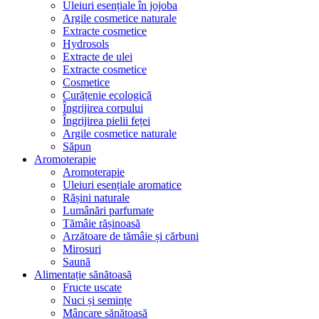
Uleiuri esențiale în jojoba
Argile cosmetice naturale
Extracte cosmetice
Hydrosols
Extracte de ulei
Extracte cosmetice
Cosmetice
Curățenie ecologică
Îngrijirea corpului
Îngrijirea pielii feței
Argile cosmetice naturale
Săpun
Aromoterapie
Aromoterapie
Uleiuri esențiale aromatice
Rășini naturale
Lumânări parfumate
Tămâie rășinoasă
Arzătoare de tămâie și cărbuni
Mirosuri
Saună
Alimentație sănătoasă
Fructe uscate
Nuci și semințe
Mâncare sănătoasă