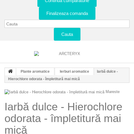
Continua cumparaturie
Finalizeaza comanda
Cauta
Plante aromatice
Ierburi aromatice
Iarbă dulce -
Hierochlore odorata - împletitură mai mică
Mareste
Iarbă dulce - Hierochlore
odorata - împletitură mai
mică