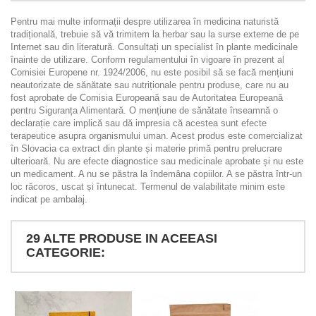
Pentru mai multe informații despre utilizarea în medicina naturistă
tradițională, trebuie să vă trimitem la herbar sau la surse externe de pe
Internet sau din literatură. Consultați un specialist în plante medicinale
înainte de utilizare. Conform regulamentului în vigoare în prezent al
Comisiei Europene nr. 1924/2006, nu este posibil să se facă mențiuni
neautorizate de sănătate sau nutriționale pentru produse, care nu au
fost aprobate de Comisia Europeană sau de Autoritatea Europeană
pentru Siguranța Alimentară. O mențiune de sănătate înseamnă o
declarație care implică sau dă impresia că acestea sunt efecte
terapeutice asupra organismului uman. Acest produs este comercializat
în Slovacia ca extract din plante și materie primă pentru prelucrare
ulterioară. Nu are efecte diagnostice sau medicinale aprobate și nu este
un medicament. A nu se păstra la îndemâna copiilor. A se păstra într-un
loc răcoros, uscat și întunecat. Termenul de valabilitate minim este
indicat pe ambalaj.
29 ALTE PRODUSE IN ACEEASI
CATEGORIE: