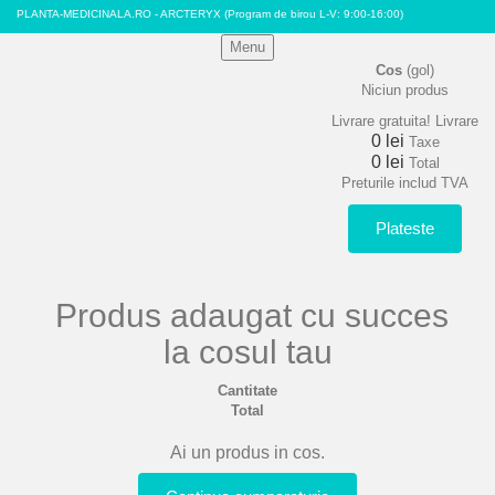
PLANTA-MEDICINALA.RO - ARCTERYX
(Program de birou L-V: 9:00-16:00)
Menu
Cos
(gol)
Niciun produs
Livrare gratuita!
Livrare
0 lei
Taxe
0 lei
Total
Preturile includ TVA
Plateste
Produs adaugat cu succes
la cosul tau
Cantitate
Total
Ai un produs in cos.