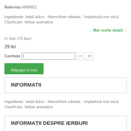
Referinta
AR84821
Ingrediente: Iarbă dulce - Hierochlore odorata - împletitură mai mică
Clasificare: Ierburi aromatice
↓ Mai multe detalii ↓
în stoc (>5 buc)
29 lei
Cantitate
Adauga in cos
INFORMATII
Ingrediente: Iarbă dulce - Hierochlore odorata - împletitură mai mică
Clasificare: Ierburi aromatice
INFORMAȚII DESPRE IERBURI