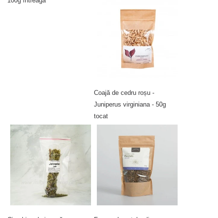
100g întreagă
Coajă de cedru roșu -
Juniperus virginiana - 50g
tocat