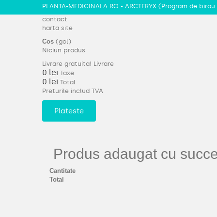
PLANTA-MEDICINALA.RO - ARCTERYX
(Program de birou 
contact
harta site
Cos
(gol)
Niciun produs
Livrare gratuita!
Livrare
0 lei
Taxe
0 lei
Total
Preturile includ TVA
Plateste
Produs adaugat cu succes
Cantitate
Total