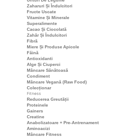
Unturi De Legume
Zaharuri Și Îndulcitori
Fructe Uscate
Vitamine Și Minerale
Superalimente
Cacao Și Ciocolată
Zahăr Și Îndulcitori
Fibră
Miere Și Produse Apicole
Făină
Antioxidanti
Alge Și Ciuperci
Mâncare Sănătoasă
Condiment
Mâncare Vegană (Raw Food)
Colecționar
Fitness
Reducerea Greutății
Proteinele
Gainers
Creatine
Anabolizatoare + Pre-Antrenament
Aminoacizi
Mâncare Fitness