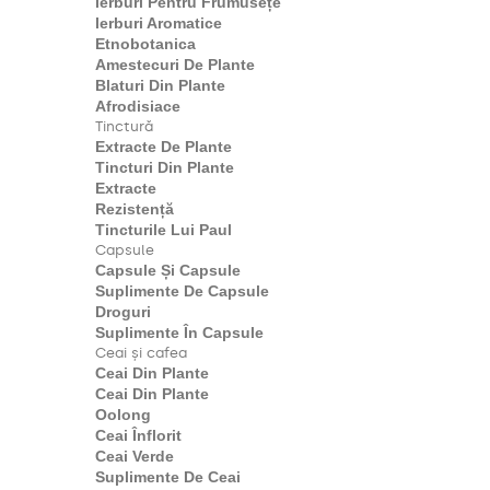
Ierburi Pentru Frumusețe
Ierburi Aromatice
Etnobotanica
Amestecuri De Plante
Blaturi Din Plante
Afrodisiace
Tinctură
Extracte De Plante
Tincturi Din Plante
Extracte
Rezistență
Tincturile Lui Paul
Capsule
Capsule Și Capsule
Suplimente De Capsule
Droguri
Suplimente În Capsule
Ceai și cafea
Ceai Din Plante
Ceai Din Plante
Oolong
Ceai Înflorit
Ceai Verde
Suplimente De Ceai