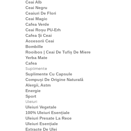
Ceai Alb
Ceai Negru
Ceaiuri De Flori
Ceai Magic
Cafea Verde
Ceai Roșu PU-Erh
Cafea Și Ceai
Accesorii Ceai
Bombille
Rooibos | Ceai De Tufiș De Miere
Yerba Mate
Cafea
Suplimente
Suplimente Cu Capsule
Compuși De Origine Naturală
Alergii, Astm
Energie
Sport
Uleiuri
Uleiuri Vegetale
100% Uleiuri Esențiale
Uleiuri Presate La Rece
Uleiuri Esențiale
Extracte De Ulei