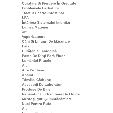
Curățare Și Pierdere În Greutate
Problemele Bărbaților
Tractul Gastro-Intestinal
LPA
Întărirea Sistemului Imunitar
Lumea Materiei
Alt
Vaporizatoare
Căni Și Linguri De Măsurare
Față
Curățenie Ecologică
Paste De Dinți Fără Fluor
Lumânări Rituale
Alt
Alte Produse
Absint
Tămâie, Cărbune
Accesorii De Laborator
Produse De Baie
Reparații Și Extractoare De Fluide
Meșteșuguri Și Îmbrăcăminte
Nuci Pentru Rufe
Alt