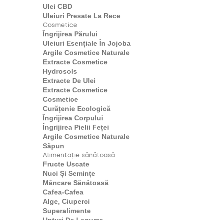
Ulei CBD
Uleiuri Presate La Rece
Cosmetice
Îngrijirea Părului
Uleiuri Esențiale În Jojoba
Argile Cosmetice Naturale
Extracte Cosmetice
Hydrosols
Extracte De Ulei
Extracte Cosmetice
Cosmetice
Curățenie Ecologică
Îngrijirea Corpului
Îngrijirea Pielii Feței
Argile Cosmetice Naturale
Săpun
Alimentație sănătoasă
Fructe Uscate
Nuci Și Semințe
Mâncare Sănătoasă
Cafea-Cafea
Alge, Ciuperci
Superalimente