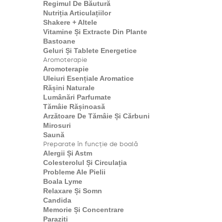
Regimul De Băutură
Nutriția Articulațiilor
Shakere + Altele
Vitamine Și Extracte Din Plante
Bastoane
Geluri Și Tablete Energetice
Aromoterapie
Aromoterapie
Uleiuri Esențiale Aromatice
Rășini Naturale
Lumânări Parfumate
Tămâie Rășinoasă
Arzătoare De Tămâie Și Cărbuni
Mirosuri
Saună
Preparate în funcție de boală
Alergii Și Astm
Colesterolul Și Circulația
Probleme Ale Pielii
Boala Lyme
Relaxare Și Somn
Candida
Memorie Și Concentrare
Paraziți