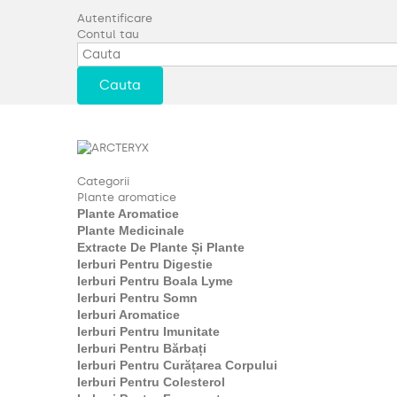
Autentificare
Contul tau
Cauta
Categorii
Plante aromatice
Plante Aromatice
Plante Medicinale
Extracte De Plante Și Plante
Ierburi Pentru Digestie
Ierburi Pentru Boala Lyme
Ierburi Pentru Somn
Ierburi Aromatice
Ierburi Pentru Imunitate
Ierburi Pentru Bărbați
Ierburi Pentru Curățarea Corpului
Ierburi Pentru Colesterol