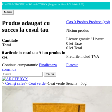
PLANTA-MEDICINALA.RO - ARCTERYX
(Program de birou L-V: 9:00-16:00)
Menu
Produs adaugat cu
Cos
0
Produs
Produse
(gol)
succes la cosul tau
Niciun produs
Livrare gratuita!
Livrare
Cantitate
0 lei
Taxe
Total
0 lei
Total
0
articole in cosul tau
Ai un produs in
Preturile includ TVA
cos.
Plateste
Continua cumparaturie
Finalizeaza
comanda
Cauta
>
Ceai și cafea
>
Ceai verde
>
Ceai verde Sencha - 50g