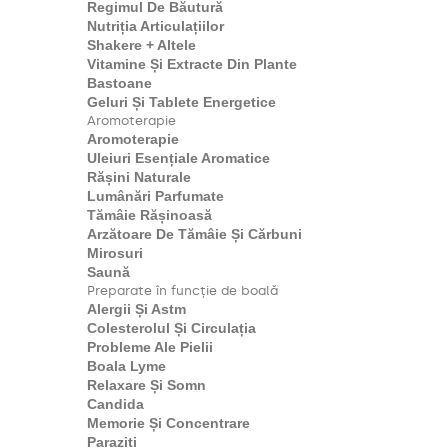
Regimul De Băutură
Nutriția Articulațiilor
Shakere + Altele
Vitamine Și Extracte Din Plante
Bastoane
Geluri Și Tablete Energetice
Aromoterapie
Aromoterapie
Uleiuri Esențiale Aromatice
Rășini Naturale
Lumânări Parfumate
Tămâie Rășinoasă
Arzătoare De Tămâie Și Cărbuni
Mirosuri
Saună
Preparate în funcție de boală
Alergii Și Astm
Colesterolul Și Circulația
Probleme Ale Pielii
Boala Lyme
Relaxare Și Somn
Candida
Memorie Și Concentrare
Paraziți