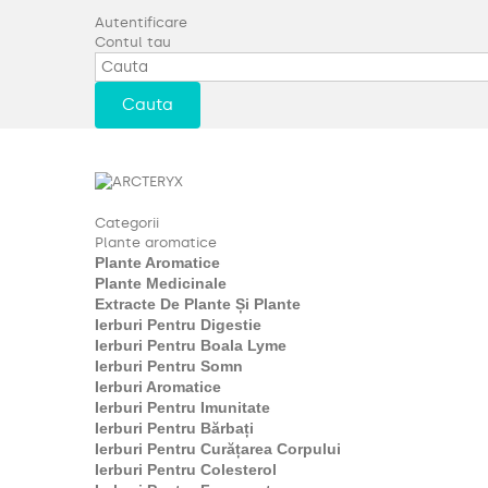
Autentificare
Contul tau
Cauta
Categorii
Plante aromatice
Plante Aromatice
Plante Medicinale
Extracte De Plante Și Plante
Ierburi Pentru Digestie
Ierburi Pentru Boala Lyme
Ierburi Pentru Somn
Ierburi Aromatice
Ierburi Pentru Imunitate
Ierburi Pentru Bărbați
Ierburi Pentru Curățarea Corpului
Ierburi Pentru Colesterol