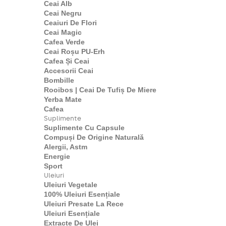
Ceai Alb
Ceai Negru
Ceaiuri De Flori
Ceai Magic
Cafea Verde
Ceai Roșu PU-Erh
Cafea Și Ceai
Accesorii Ceai
Bombille
Rooibos | Ceai De Tufiș De Miere
Yerba Mate
Cafea
Suplimente
Suplimente Cu Capsule
Compuși De Origine Naturală
Alergii, Astm
Energie
Sport
Uleiuri
Uleiuri Vegetale
100% Uleiuri Esențiale
Uleiuri Presate La Rece
Uleiuri Esențiale
Extracte De Ulei