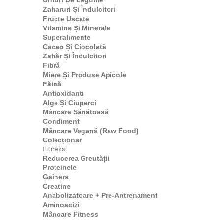
Unturi De Legume
Zaharuri Și Îndulcitori
Fructe Uscate
Vitamine Și Minerale
Superalimente
Cacao Și Ciocolată
Zahăr Și Îndulcitori
Fibră
Miere Și Produse Apicole
Făină
Antioxidanti
Alge Și Ciuperci
Mâncare Sănătoasă
Condiment
Mâncare Vegană (Raw Food)
Colecționar
Fitness
Reducerea Greutății
Proteinele
Gainers
Creatine
Anabolizatoare + Pre-Antrenament
Aminoacizi
Mâncare Fitness