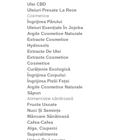
Ulei CBD
Uleiuri Presate La Rece
Cosmetice
Îngrijirea Părului
Uleiuri Esențiale În Jojoba
Argile Cosmetice Naturale
Extracte Cosmetice
Hydrosols
Extracte De Ulei
Extracte Cosmetice
Cosmetice
Curățenie Ecologică
Îngrijirea Corpului
Îngrijirea Pielii Feței
Argile Cosmetice Naturale
Săpun
Alimentație sănătoasă
Fructe Uscate
Nuci Și Semințe
Mâncare Sănătoasă
Cafea-Cafea
Alge, Ciuperci
Superalimente