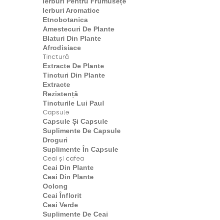
Ierburi Pentru Frumusețe
Ierburi Aromatice
Etnobotanica
Amestecuri De Plante
Blaturi Din Plante
Afrodisiace
Tinctură
Extracte De Plante
Tincturi Din Plante
Extracte
Rezistență
Tincturile Lui Paul
Capsule
Capsule Și Capsule
Suplimente De Capsule
Droguri
Suplimente În Capsule
Ceai și cafea
Ceai Din Plante
Ceai Din Plante
Oolong
Ceai Înflorit
Ceai Verde
Suplimente De Ceai