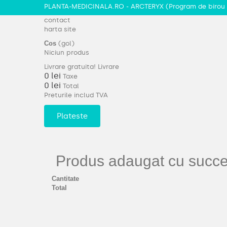
PLANTA-MEDICINALA.RO - ARCTERYX
(Program de birou 
contact
harta site
Cos
(gol)
Niciun produs
Livrare gratuita!
Livrare
0 lei
Taxe
0 lei
Total
Preturile includ TVA
Plateste
Produs adaugat cu succes
Cantitate
Total