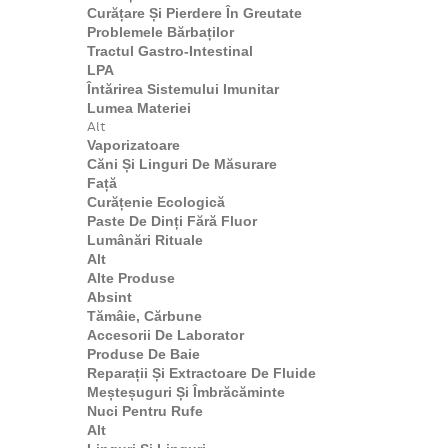
Curățare Și Pierdere În Greutate
Problemele Bărbaților
Tractul Gastro-Intestinal
LPA
Întărirea Sistemului Imunitar
Lumea Materiei
Alt
Vaporizatoare
Căni Și Linguri De Măsurare
Față
Curățenie Ecologică
Paste De Dinți Fără Fluor
Lumânări Rituale
Alt
Alte Produse
Absint
Tămâie, Cărbune
Accesorii De Laborator
Produse De Baie
Reparații Și Extractoare De Fluide
Meșteșuguri Și Îmbrăcăminte
Nuci Pentru Rufe
Alt