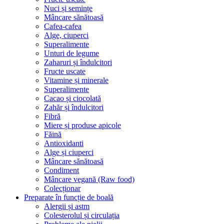
Nuci și semințe
Mâncare sănătoasă
Cafea-cafea
Alge, ciuperci
Superalimente
Unturi de legume
Zaharuri și îndulcitori
Fructe uscate
Vitamine și minerale
Superalimente
Cacao și ciocolată
Zahăr și îndulcitori
Fibră
Miere și produse apicole
Făină
Antioxidanti
Alge și ciuperci
Mâncare sănătoasă
Condiment
Mâncare vegană (Raw food)
Colecționar
Preparate în funcție de boală
Alergii și astm
Colesterolul și circulația