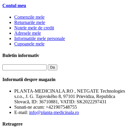
Contul meu
Comenzile mele
Returnarile mele
Notele mele de credit
Adresele mele
Informatiile mele personale
Cupoanele mele
Buletin informativ
Da
Informatii despre magazin
PLANTA-MEDICINALA.RO , NETGATE Technologies
s.r.o., J. G. Tajovského 8, 97101 Prievidza, Republica
Slovacă, ID: 36710881, VATID: SK2022297431
Sunati-ne acum:
+421907548755
E-mail:
info@planta-medicinala.ro
Retragere