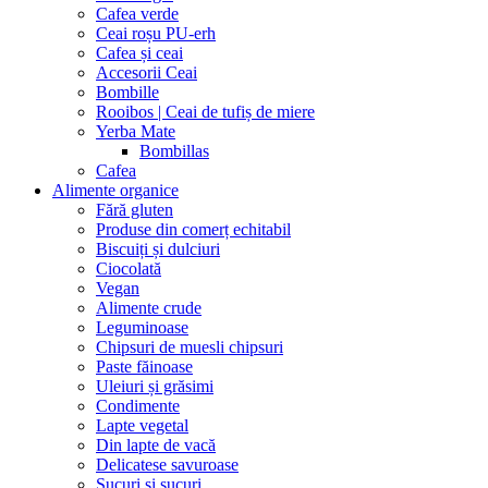
Cafea verde
Ceai roșu PU-erh
Cafea și ceai
Accesorii Ceai
Bombille
Rooibos | Ceai de tufiș de miere
Yerba Mate
Bombillas
Cafea
Alimente organice
Fără gluten
Produse din comerț echitabil
Biscuiți și dulciuri
Ciocolată
Vegan
Alimente crude
Leguminoase
Chipsuri de muesli chipsuri
Paste făinoase
Uleiuri și grăsimi
Condimente
Lapte vegetal
Din lapte de vacă
Delicatese savuroase
Sucuri și sucuri