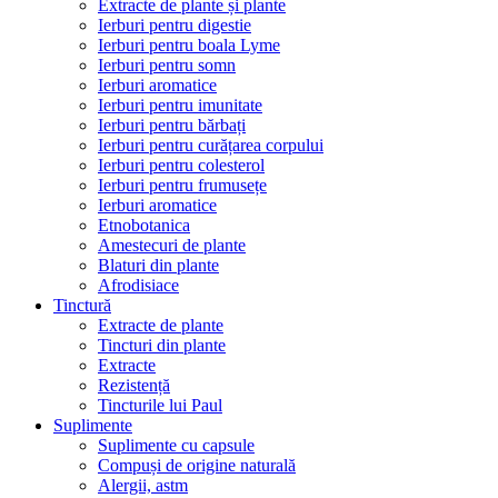
Extracte de plante și plante
Ierburi pentru digestie
Ierburi pentru boala Lyme
Ierburi pentru somn
Ierburi aromatice
Ierburi pentru imunitate
Ierburi pentru bărbați
Ierburi pentru curățarea corpului
Ierburi pentru colesterol
Ierburi pentru frumusețe
Ierburi aromatice
Etnobotanica
Amestecuri de plante
Blaturi din plante
Afrodisiace
Tinctură
Extracte de plante
Tincturi din plante
Extracte
Rezistență
Tincturile lui Paul
Suplimente
Suplimente cu capsule
Compuși de origine naturală
Alergii, astm