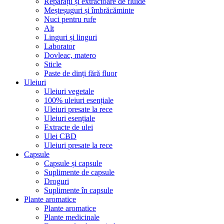
Reparații și extractoare de fluide
Meșteșuguri și îmbrăcăminte
Nuci pentru rufe
Alt
Linguri și linguri
Laborator
Dovleac, matero
Sticle
Paste de dinți fără fluor
Uleiuri
Uleiuri vegetale
100% uleiuri esențiale
Uleiuri presate la rece
Uleiuri esențiale
Extracte de ulei
Ulei CBD
Uleiuri presate la rece
Capsule
Capsule și capsule
Suplimente de capsule
Droguri
Suplimente în capsule
Plante aromatice
Plante aromatice
Plante medicinale