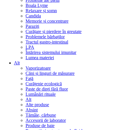
Probleme ale pielii
Boala Lyme
Relaxare și somn
Candida
Memorie și concentrare
Paraziți
Curățare și pierdere în greutate
Problemele bărbaților
Tractul gastro-intestinal
LPA
Întărirea sistemului imunitar
Lumea materiei
Alt
Vaporizatoare
Căni și linguri de măsurare
Față
Curățenie ecologică
Paste de dinți fără fluor
Lumânări rituale
Alt
Alte produse
Absint
Tămâie, cărbune
Accesorii de laborator
Produse de baie