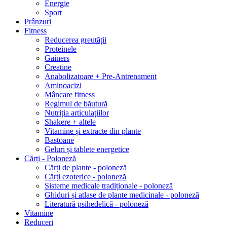
Energie
Sport
Prânzuri
Fitness
Reducerea greutății
Proteinele
Gainers
Creatine
Anabolizatoare + Pre-Antrenament
Aminoacizi
Mâncare fitness
Regimul de băutură
Nutriția articulațiilor
Shakere + altele
Vitamine și extracte din plante
Bastoane
Geluri și tablete energetice
Cărți - Poloneză
Cărți de plante - poloneză
Cărți ezoterice - poloneză
Sisteme medicale tradiționale - poloneză
Ghiduri și atlase de plante medicinale - poloneză
Literatură psihedelică - poloneză
Vitamine
Reduceri