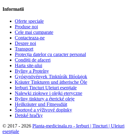
Informatii
Oferte speciale
Produse noi
Cele mai cumparate
Contacteaza-ne
Despre noi
Transport
Protecția datelor cu caracter personal
Condiții de afaceri
Harta site-ului
Byliny a Proteíny
Gyógynövények Tinktúrák Illóolajok
Kräuter Tinkturen und ätherische Öle
Ierburi Tincturi Uleiuri esențiale
Nalewki ziołowe i olejki eteryczne
Byliny tinktury a éterické oleje
Heilkräuter und Fitnessdiät
Športové a výživové doplnky
Detské hračky
©
2017 - 2026
Planta-medicinala.ro - Ierburi | Tincturi | Uleiuri
esențiale