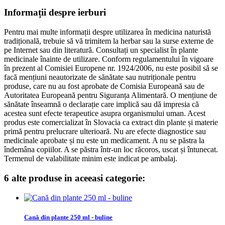
Informații despre ierburi
Pentru mai multe informații despre utilizarea în medicina naturistă
tradițională, trebuie să vă trimitem la herbar sau la surse externe de
pe Internet sau din literatură. Consultați un specialist în plante
medicinale înainte de utilizare. Conform regulamentului în vigoare
în prezent al Comisiei Europene nr. 1924/2006, nu este posibil să se
facă mențiuni neautorizate de sănătate sau nutriționale pentru
produse, care nu au fost aprobate de Comisia Europeană sau de
Autoritatea Europeană pentru Siguranța Alimentară. O mențiune de
sănătate înseamnă o declarație care implică sau dă impresia că
acestea sunt efecte terapeutice asupra organismului uman. Acest
produs este comercializat în Slovacia ca extract din plante și materie
primă pentru prelucrare ulterioară. Nu are efecte diagnostice sau
medicinale aprobate și nu este un medicament. A nu se păstra la
îndemâna copiilor. A se păstra într-un loc răcoros, uscat și întunecat.
Termenul de valabilitate minim este indicat pe ambalaj.
6 alte produse in aceeasi categorie:
Cană din plante 250 ml - buline