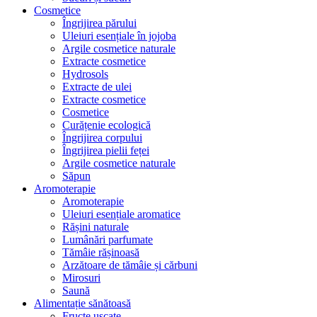
Cosmetice
Îngrijirea părului
Uleiuri esențiale în jojoba
Argile cosmetice naturale
Extracte cosmetice
Hydrosols
Extracte de ulei
Extracte cosmetice
Cosmetice
Curățenie ecologică
Îngrijirea corpului
Îngrijirea pielii feței
Argile cosmetice naturale
Săpun
Aromoterapie
Aromoterapie
Uleiuri esențiale aromatice
Rășini naturale
Lumânări parfumate
Tămâie rășinoasă
Arzătoare de tămâie și cărbuni
Mirosuri
Saună
Alimentație sănătoasă
Fructe uscate