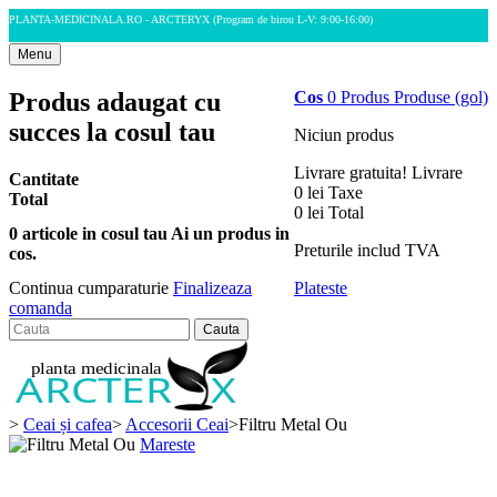
PLANTA-MEDICINALA.RO - ARCTERYX
(Program de birou L-V: 9:00-16:00)
Menu
Produs adaugat cu
Cos
0
Produs
Produse
(gol)
succes la cosul tau
Niciun produs
Livrare gratuita!
Livrare
Cantitate
0 lei
Taxe
Total
0 lei
Total
0
articole in cosul tau
Ai un produs in
Preturile includ TVA
cos.
Plateste
Continua cumparaturie
Finalizeaza
comanda
Cauta
>
Ceai și cafea
>
Accesorii Ceai
>
Filtru Metal Ou
Mareste